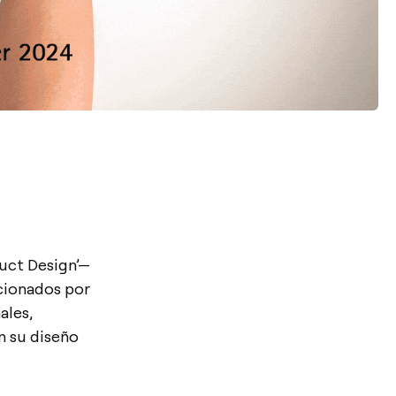
uct Design’—
cionados por
ales,
n su diseño