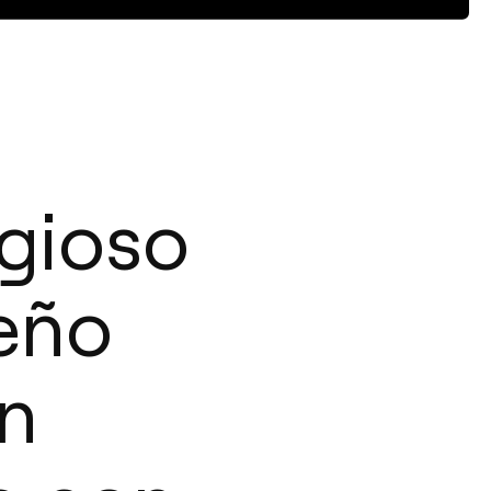
igioso
seño
n