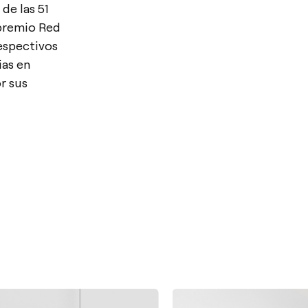
de las 51
 premio Red
respectivos
ias en
r sus