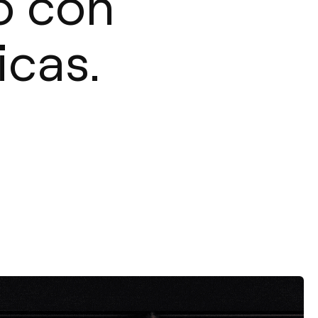
ro con
icas.