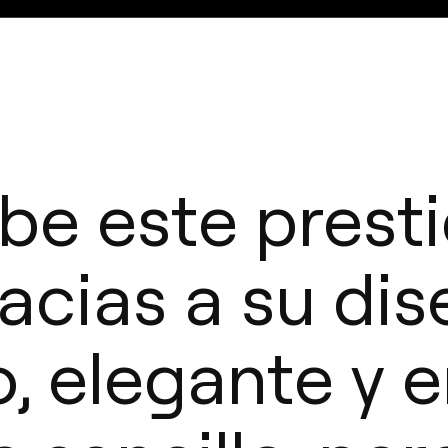
be este prest
acias a su di
 elegante y e