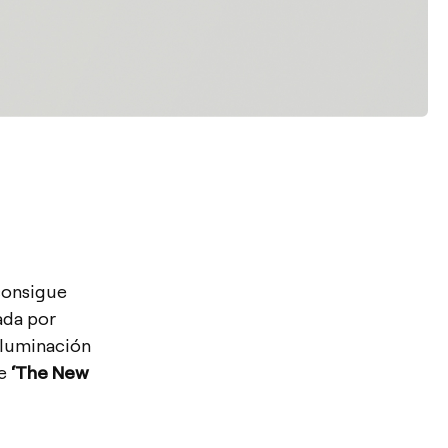
consigue
ada por
iluminación
de
‘The New