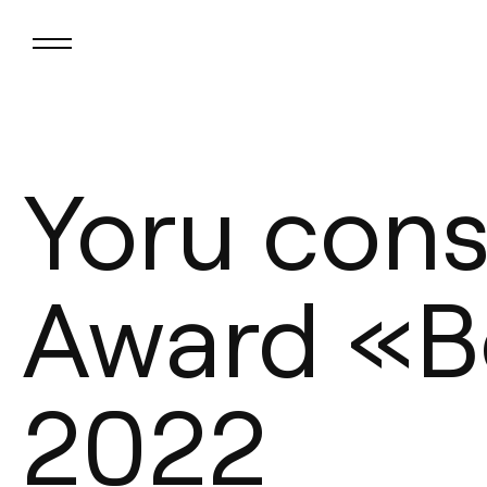
Yoru cons
Award «Be
2022