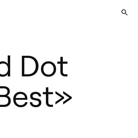
d Dot
 Best»