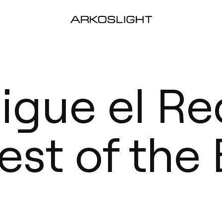
igue el Re
st of the