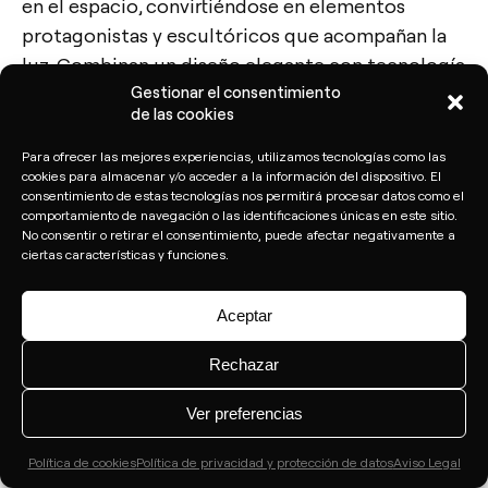
en el espacio, convirtiéndose en elementos
protagonistas y escultóricos que acompañan la
luz. Combinan un diseño elegante con tecnología
LED de última generación, garantizando
Gestionar el consentimiento
de las cookies
eficiencia energética, confort visual y una
excelente reproducción cromática. Son ideales
Para ofrecer las mejores experiencias, utilizamos tecnologías como las
cookies para almacenar y/o acceder a la información del dispositivo. El
para oficinas, espacios de restauración o
consentimiento de estas tecnologías nos permitirá procesar datos como el
proyectos residenciales y comerciales que
comportamiento de navegación o las identificaciones únicas en este sitio.
No consentir o retirar el consentimiento, puede afectar negativamente a
buscan estilo, precisión lumínica y funcionalidad.
Contacto
ciertas características y funciones.
Su suspensión permite crear composiciones
dinámicas y atmósferas envolventes,
Tel.: +34 961 667 207
Aceptar
potenciando cualquier proyecto de interiorismo
info@arkoslight.com
arquitectónico.
Rechazar
Calle N – Pol. Ind. El Oliveral 46394
Ver preferencias
Ribarroja del Turia – Valencia (España)
Política de cookies
Política de privacidad y protección de datos
Aviso Legal