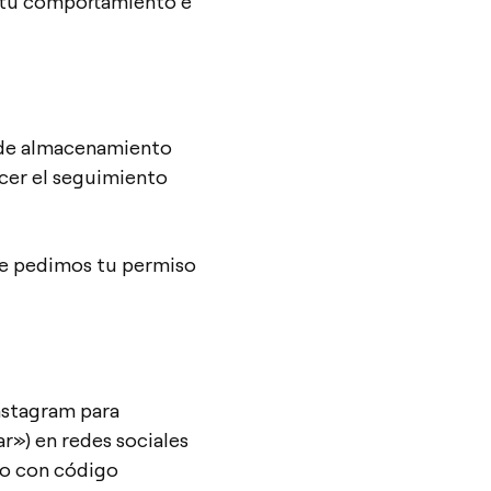
de tu comportamiento e
 de almacenamiento
acer el seguimiento
te pedimos tu permiso
nstagram para
ar») en redes sociales
do con código