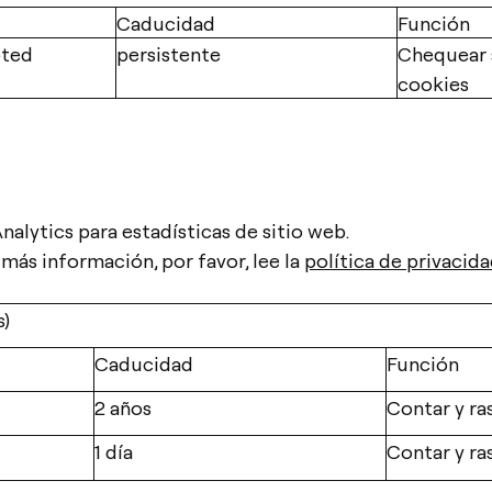
Caducidad
Función
pted
persistente
Chequear s
cookies
alytics para estadísticas de sitio web.
más información, por favor, lee la
política de privacid
s)
Caducidad
Función
2 años
Contar y ra
1 día
Contar y ra