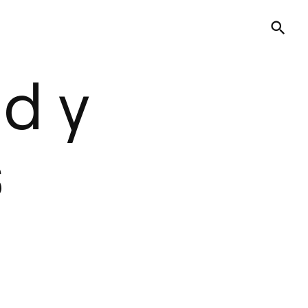
ad y
s