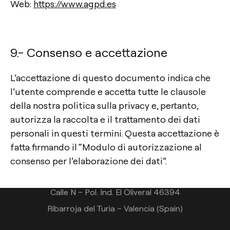
Web:
https://www.agpd.es
9.- Consenso e accettazione
L’accettazione di questo documento indica che
l’utente comprende e accetta tutte le clausole
Contatto
della nostra politica sulla privacy e, pertanto,
autorizza la raccolta e il trattamento dei dati
Tel.: +34 961 667 207
personali in questi termini. Questa accettazione è
+39 02 9475 0007
fatta firmando il “Modulo di autorizzazione al
info@arkoslight.com
consenso per l’elaborazione dei dati”.
Calle N – Pol. Ind. El Oliveral 46394
Ribarroja del Turia – Valencia (Spain)