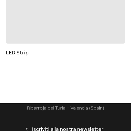
Contatto
LED Strip
Tel.: +34 961 667 207
+39 02 9475 0007
info@arkoslight.com
Calle N – Pol. Ind. El Oliveral 46394
Ribarroja del Turia – Valencia (Spain)
Iscriviti alla nostra newsletter