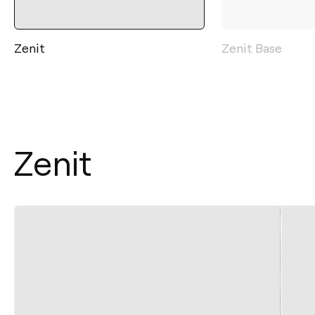
Zenit
Zenit Base
Zenit