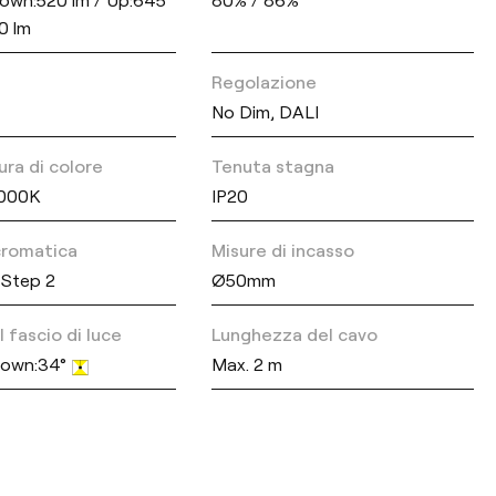
0 lm
Regolazione
No Dim, DALI
ra di colore
Tenuta stagna
3000K
IP20
 cromatica
Misure di incasso
Step 2
Ø50mm
 fascio di luce
Lunghezza del cavo
 Down:34°
Max. 2 m