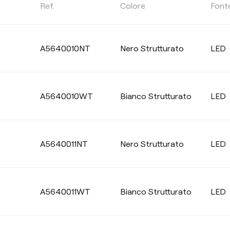
TEMPERATURA DI COLORE
Ref.
Colore
Font
Selezionare
A5640010NT
Nero Strutturato
LED
COLORE
A5640010WT
Bianco Strutturato
LED
A5640011NT
Nero Strutturato
LED
A5640011WT
Bianco Strutturato
LED