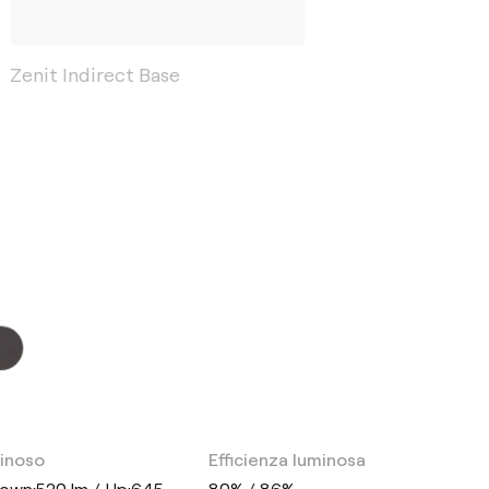
Zenit Indirect Base
minoso
Efficienza luminosa
Down:520 lm / Up:645
80% / 86%