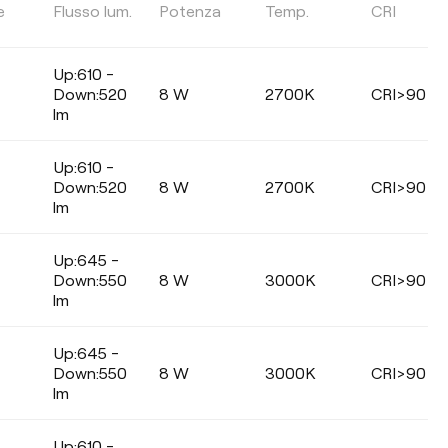
EFFICIENZA LUMINOSA
e
Flusso lum.
Potenza
Temp.
CRI
Up:610 -
Selezionare
Down:520
8 W
2700K
CRI>90
lm
Up:610 -
Down:520
8 W
2700K
CRI>90
lm
Up:645 -
Down:550
8 W
3000K
CRI>90
lm
Up:645 -
Down:550
8 W
3000K
CRI>90
lm
Up:610 -