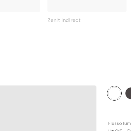
Zenit Indirect
Flusso lu
Up:610 - 