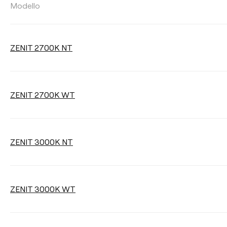
FLUSSO LUMINOSO
Modello
Selezionare
ZENIT 2700K NT
REGOLAZIONE
ZENIT 2700K WT
No Dim
DALI
ZENIT 3000K NT
Pulisci i filtri
ZENIT 3000K WT