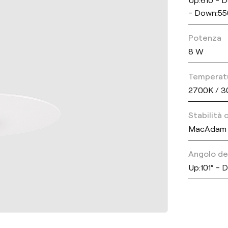
- Down:55
Potenza
8 W
Temperatu
2700K / 
Stabilità
MacAdam 
Angolo del
Up:101° -