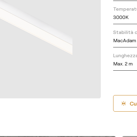
Temperatu
3000K
Stabilità
MacAdam 
Lunghezza
Max. 2 m
Cu