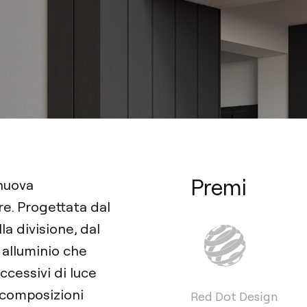
Premi
nuova
re. Progettata dal
la divisione, dal
n alluminio che
cessivi di luce
i composizioni
Red Dot Design