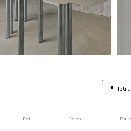
Istru
COLORE
Ref.
Colore
Font