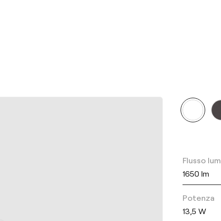
Flusso lu
1650 lm
Potenza
13,5 W