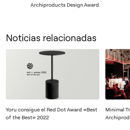
Archiproducts Design Award.
Noticias relacionadas
Contacto
Yoru consigue el Red Dot Award «Best
Minimal Tr
of the Best» 2022
Archiprod
Tel.: +34 961 667 207
info@arkoslight.com