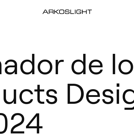
ador de lo
ucts Desi
024