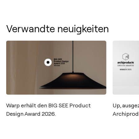
Verwandte neuigkeiten
Warp erhält den BIG SEE Product
Up, ausge
Kontakt
Design Award 2026.
Archiprod
Tel.: +34 961 667 207
+49 221 7159 4740