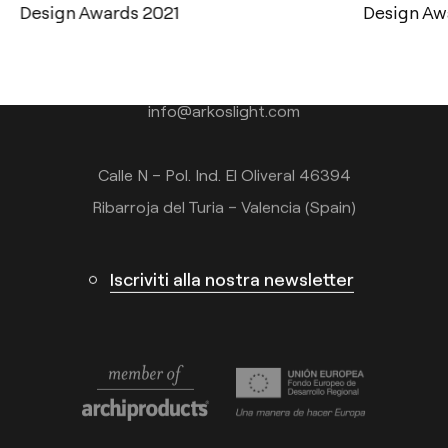
Design Awards 2021
Design Aw
Tel.: +34 961 667 207
+39 02 9475 0007
info@arkoslight.com
Calle N – Pol. Ind. El Oliveral 46394
Ribarroja del Turia – Valencia (Spain)
Iscriviti alla nostra newsletter