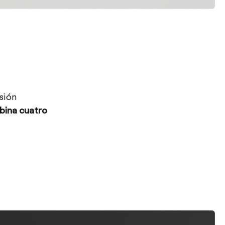
sión
ina cuatro