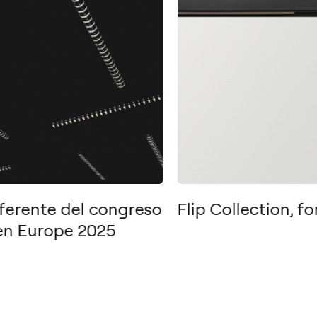
eferente del congreso
Flip Collection, 
ten Europe 2025
Contacto
Tel.: +34 961 667 207