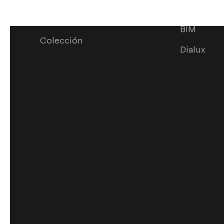
Servicio de
Configura
proyectos
BIM
Colección
Dialux