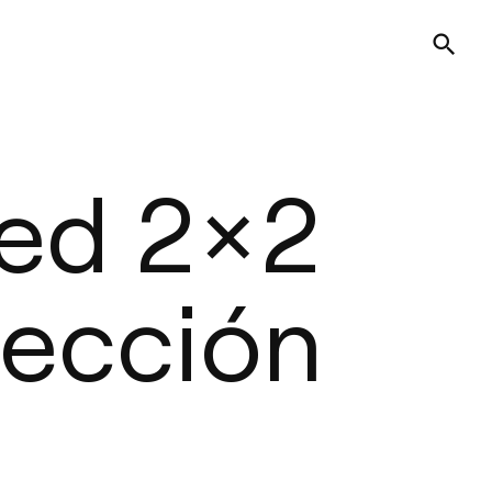
sed 2×2
lección