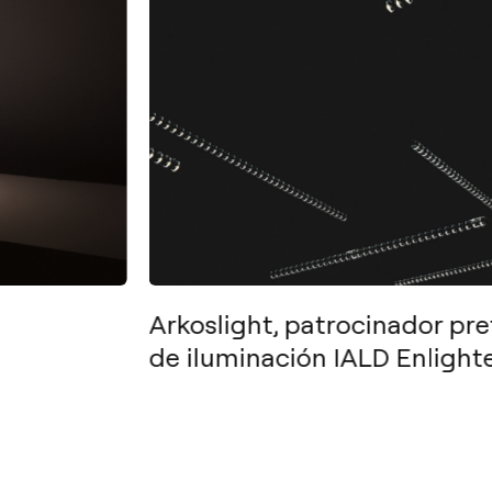
Arkoslight, patrocinador pr
de iluminación IALD Enligh
Social
Fb