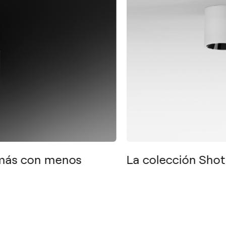
 más con menos
La colección Shot
Contacto
Tel.: +34 961 667 207
info@arkoslight.com