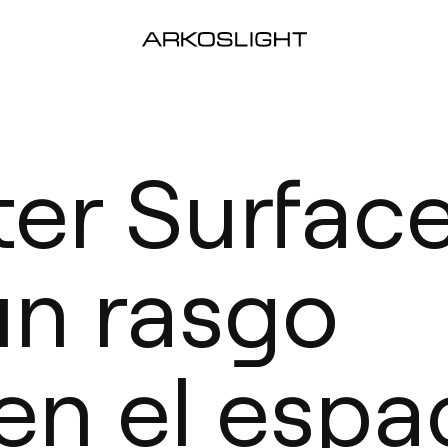
ter Surfac
un rasgo
n el espa