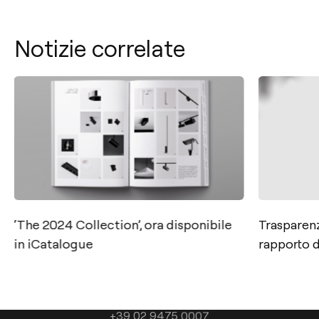
Notizie correlate
‘The 2024 Collection’, ora disponibile
Trasparen
in iCatalogue
rapporto d
Contatto
Tel.: +34 961 667 207
+39 02 9475 0007