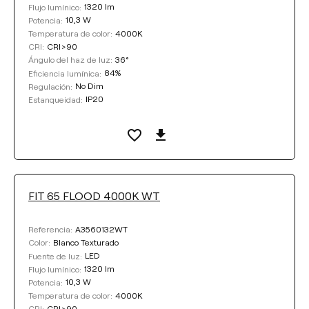
1320 lm
Flujo lumínico:
10,3 W
Potencia:
4000K
Temperatura de color:
CRI>90
CRI:
36°
Ángulo del haz de luz:
84%
Eficiencia lumínica:
No Dim
Regulación:
IP20
Estanqueidad:
FIT 65 FLOOD 4000K WT
A3560132WT
Referencia:
Blanco Texturado
Color:
LED
Fuente de luz:
1320 lm
Flujo lumínico:
10,3 W
Potencia:
4000K
Temperatura de color:
CRI>90
CRI: