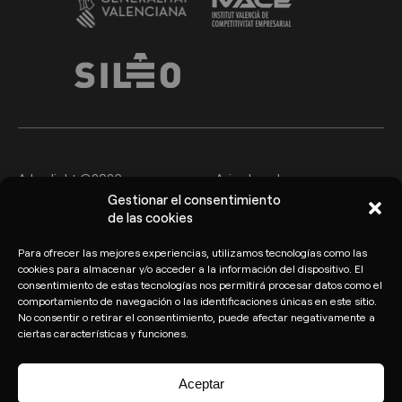
Arkoslight ©2026
Aviso Legal
Gestionar el consentimiento
Política de privacidad y
de las cookies
Política de cookies
protección de datos
Para ofrecer las mejores experiencias, utilizamos tecnologías como las
Canal del Informante
cookies para almacenar y/o acceder a la información del dispositivo. El
consentimiento de estas tecnologías nos permitirá procesar datos como el
comportamiento de navegación o las identificaciones únicas en este sitio.
No consentir o retirar el consentimiento, puede afectar negativamente a
ciertas características y funciones.
Aceptar