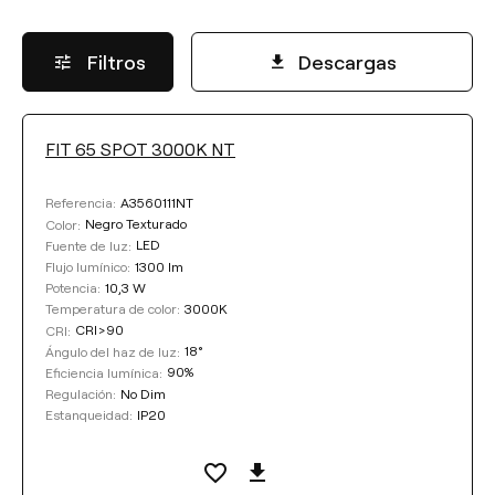
Filtros
Descargas
FIT 65 SPOT 3000K NT
FLUJO LUMÍNICO
A3560111NT
Referencia:
Seleccionar
Negro Texturado
Color:
LED
Fuente de luz:
1300 lm
Flujo lumínico:
10,3 W
Potencia:
TEMPERATURA DE COLOR
3000K
Temperatura de color:
CRI>90
CRI:
18°
Ángulo del haz de luz:
Seleccionar
90%
Eficiencia lumínica:
No Dim
Regulación:
IP20
Estanqueidad:
EFICIENCIA LUMÍNICA