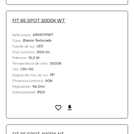
Seleccionar
FIT 65 SPOT 3000K WT
ÁNGULO DEL HAZ DE LUZ
A3560111WT
Referencia:
18°
26°
36°
Blanco Texturado
Color:
LED
Fuente de luz:
1300 lm
Flujo lumínico:
10,3 W
Potencia:
REGULACIÓN
3000K
Temperatura de color:
CRI>90
CRI:
No Dim
DALI
18°
Ángulo del haz de luz:
90%
Eficiencia lumínica:
No Dim
Regulación:
IP20
Estanqueidad:
COLOR
FIT 65 SPOT 4000K NT