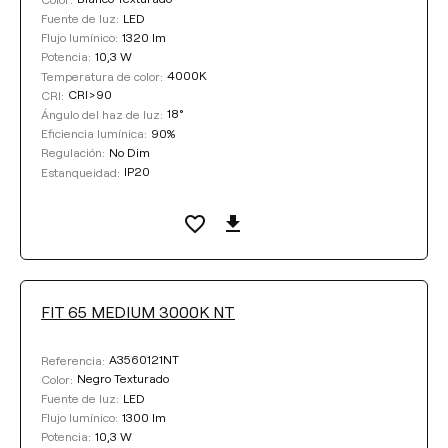
LED
Fuente de luz:
1320 lm
Flujo lumínico:
10,3 W
Potencia:
4000K
Temperatura de color:
CRI>90
CRI:
18°
Ángulo del haz de luz:
90%
Eficiencia lumínica:
No Dim
Regulación:
IP20
Estanqueidad:
FIT 65 MEDIUM 3000K NT
A3560121NT
Referencia:
Negro Texturado
Color:
LED
Fuente de luz:
1300 lm
Flujo lumínico:
10,3 W
Potencia: