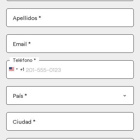
Apellidos
*
Email
*
Teléfono
*
+1
United
States
+1
País
*
Ciudad
*