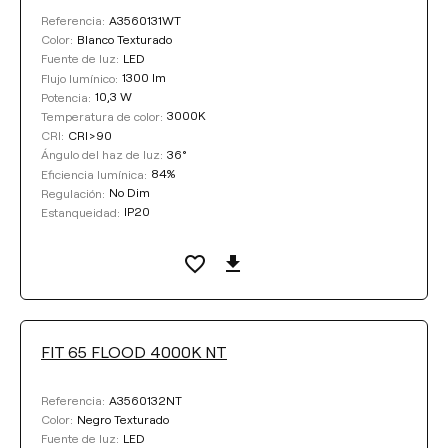
A3560131WT
Referencia:
Blanco Texturado
Color:
LED
Fuente de luz:
1300 lm
Flujo lumínico:
10,3 W
Potencia:
3000K
Temperatura de color:
CRI>90
CRI:
36°
Ángulo del haz de luz:
84%
Eficiencia lumínica:
No Dim
Regulación:
IP20
Estanqueidad:
FIT 65 FLOOD 4000K NT
A3560132NT
Referencia:
Negro Texturado
Color:
LED
Fuente de luz: