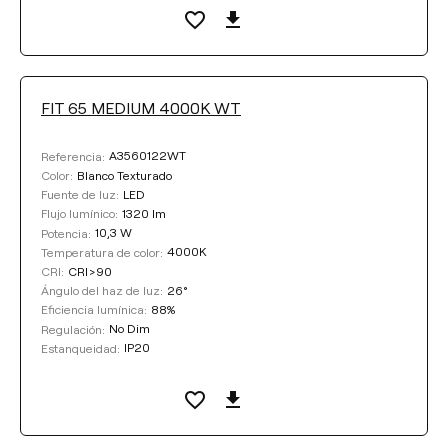
FIT 65 MEDIUM 4000K WT
A3560122WT
Referencia:
Blanco Texturado
Color:
LED
Fuente de luz:
1320 lm
Flujo lumínico:
10,3 W
Potencia:
4000K
Temperatura de color:
CRI>90
CRI:
26°
Ángulo del haz de luz:
88%
Eficiencia lumínica:
No Dim
Regulación:
IP20
Estanqueidad: