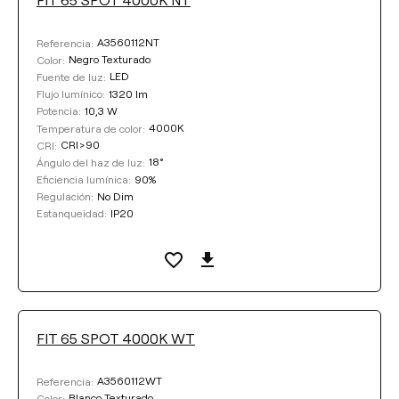
Limpiar filtros
A3560112NT
Referencia:
Negro Texturado
Color:
LED
Fuente de luz:
1320 lm
Flujo lumínico:
10,3 W
Potencia:
4000K
Temperatura de color:
CRI>90
CRI:
18°
Ángulo del haz de luz:
90%
Eficiencia lumínica:
No Dim
Regulación:
IP20
Estanqueidad:
FIT 65 SPOT 4000K WT
A3560112WT
Referencia:
Blanco Texturado
Color: