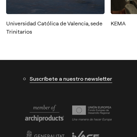
Contacto
Tel.: +34 961 667 207
KEMA
Ulanka
info@arkoslight.com
Calle N – Pol. Ind. El Oliveral 46394
Ribarroja del Turia – Valencia (España)
Suscríbete a nuestro newsletter