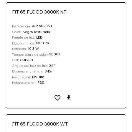
FIT 65 FLOOD 3000K NT
A3560131NT
Referencia:
Negro Texturado
Color:
LED
Fuente de luz:
1300 lm
Flujo lumínico:
10,3 W
Potencia:
3000K
Temperatura de color:
CRI>90
CRI:
36°
Ángulo del haz de luz:
84%
Eficiencia lumínica:
No Dim
Regulación:
IP20
Estanqueidad:
FIT 65 FLOOD 3000K WT