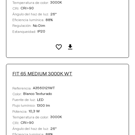
3000K
Temperatura de color:
CRI>90
CRI:
26°
Ángulo del haz de luz:
88%
Eficiencia lumínica:
No Dim
Regulación:
IP20
Estanqueidad:
FIT 65 MEDIUM 3000K WT
A3560121WT
Referencia:
Blanco Texturado
Color:
LED
Fuente de luz:
1300 lm
Flujo lumínico:
10,3 W
Potencia:
3000K
Temperatura de color:
CRI>90
CRI:
26°
Ángulo del haz de luz:
88%
Eficiencia lumínica: