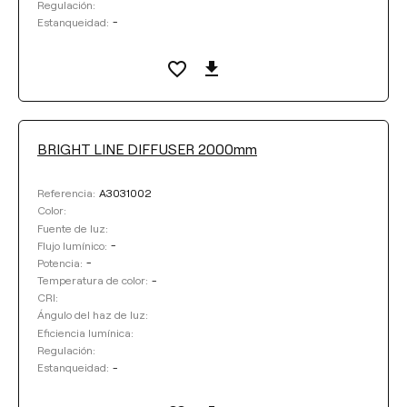
Regulación:
-
Estanqueidad:
LONGITUD DEL CABLE
DISTANCIA DE SUSPENSIÓN
BRIGHT LINE DIFFUSER 2000mm
COLOR BASE
A3031002
Referencia:
Color:
Fuente de luz:
COLOR
-
Flujo lumínico:
-
Potencia:
-
Temperatura de color:
CRI:
Limpiar filtros
Ángulo del haz de luz:
Eficiencia lumínica:
Regulación:
-
Estanqueidad: