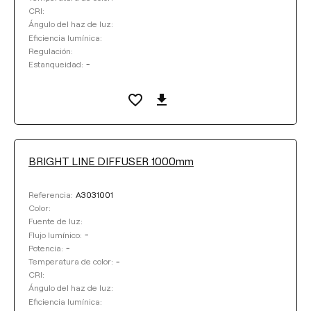
Seleccionar
CRI:
Ángulo del haz de luz:
TEMPERATURA DE COLOR
Eficiencia lumínica:
Regulación:
-
Estanqueidad:
Seleccionar
EFICIENCIA LUMÍNICA
Seleccionar
BRIGHT LINE DIFFUSER 1000mm
CRI
A3031001
Referencia:
Color:
ÁNGULO DEL HAZ DE LUZ
Fuente de luz:
-
Flujo lumínico:
-
Potencia:
-
Temperatura de color:
REGULACIÓN
CRI:
Ángulo del haz de luz:
Eficiencia lumínica:
ESTANQUEIDAD