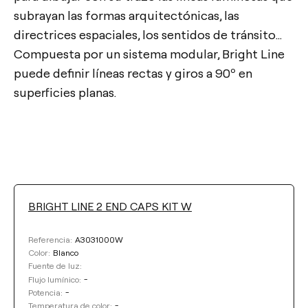
subrayan las formas arquitectónicas, las
directrices espaciales, los sentidos de tránsito…
Compuesta por un sistema modular, Bright Line
puede definir líneas rectas y giros a 90º en
superficies planas.
BRIGHT LINE 2 END CAPS KIT W
FLUJO LUMÍNICO
A3031000W
Referencia:
Seleccionar
Blanco
Color:
Fuente de luz:
POTENCIA
-
Flujo lumínico:
-
Potencia:
-
Temperatura de color: