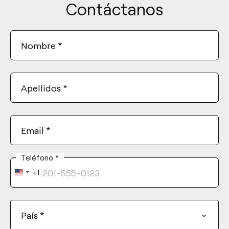
Contáctanos
Nombre
*
Apellidos
*
Email
*
Teléfono
*
+1
United
States
+1
País
*