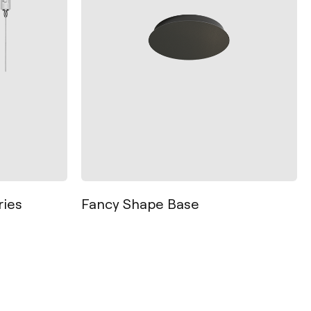
Kontakt
ries
Fancy Shape Base
Tel.: +34 961 667 207
+49 221 7159 4740
info@arkoslight.com
Calle N – Pol. Ind. El Oliveral 46394