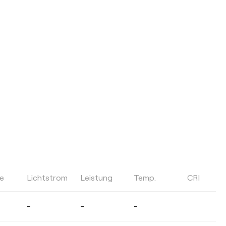
le
Lichtstrom
Leistung
Temp.
CRI
FARBTEMPERATUR
-
-
-
Wählen