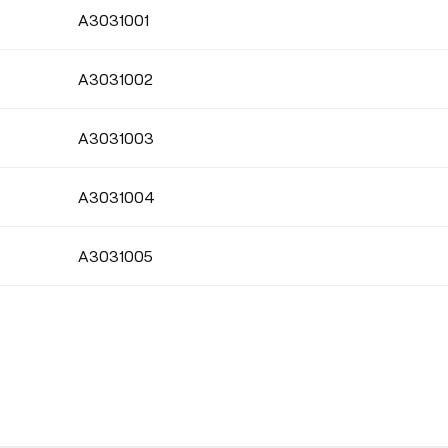
A3031001
CRI
A3031002
A3031003
DICHTIGKEIT
A3031004
A3031005
SOCKELFARBE