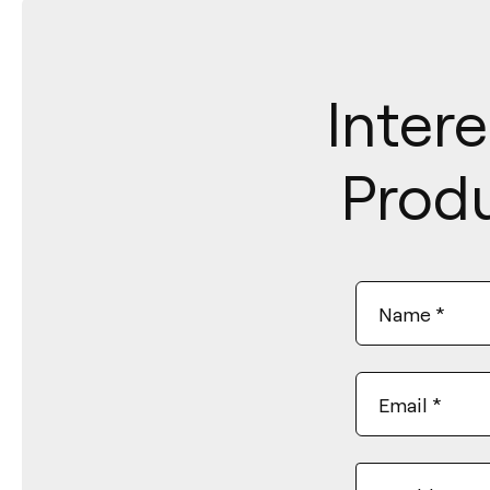
Intere
Produ
Name
*
Email
*