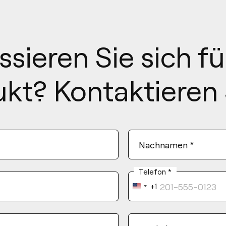
ssieren Sie sich fü
kt? Kontaktieren 
Nachnamen
*
Telefon
*
+1
United
States
+1