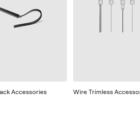
s
Sozial
rack Accessories
Wire Trimless Accesso
Fb
Ig
Lk
or
Pn