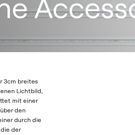
ine Access
ur 3cm breites
enen Lichtbild,
ttet mit einer
 über den
einer durch die
 die der