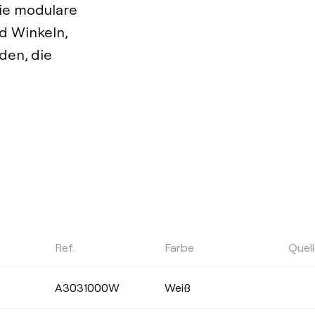
die modulare
 Winkeln,
den, die
Ref.
Farbe
Quel
LEISTUNG
A3031000W
Weiß
Wählen