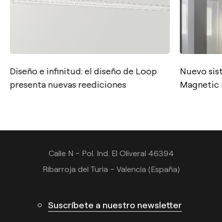
Diseño e infinitud: el diseño de Loop
Nuevo sis
Contacto
presenta nuevas reediciones
Magnetic
Tel.: +34 961 667 207
info@arkoslight.com
Calle N – Pol. Ind. El Oliveral 46394
Ribarroja del Turia – Valencia (España)
Suscríbete a nuestro newsletter