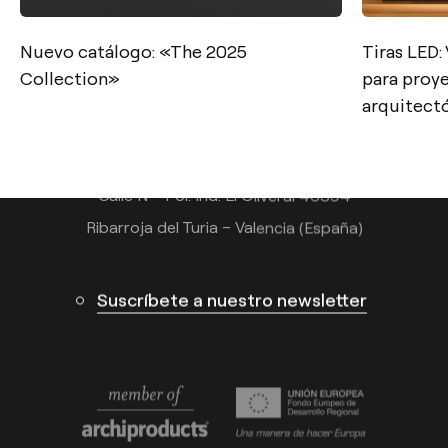
Contacto
Nuevo catálogo: «The 2025
Tiras LED: 
Collection»
para proy
Tel.: +34 961 667 207
arquitect
info@arkoslight.com
Calle N – Pol. Ind. El Oliveral 46394
Ribarroja del Turia – Valencia (España)
Suscríbete a nuestro newsletter