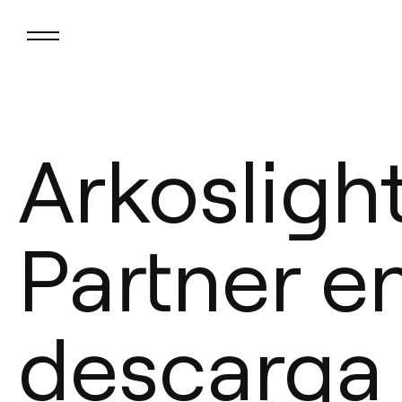
Arkosligh
Partner e
descarga 