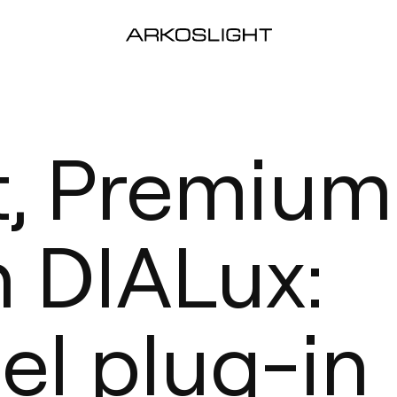
t, Premium
n DIALux:
el plug-in