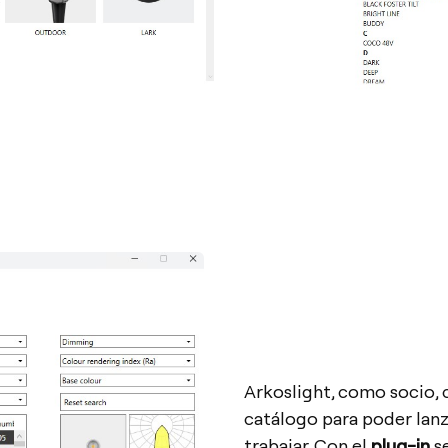
Arkoslight, como socio,
catálogo para poder lanza
trabajar. Con el
plug-in
se