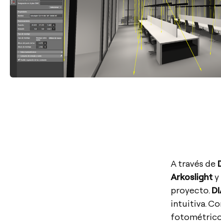
A través de
Arkoslight
y 
proyecto.
DI
intuitiva. C
fotométrico