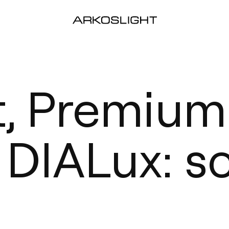
t, Premium
 DIALux: s