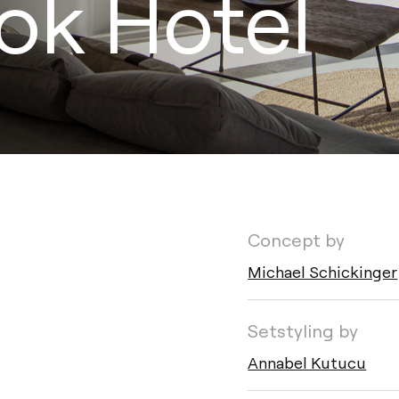
ok Hotel
Concept by
Michael Schickinger
Setstyling by
Annabel Kutucu