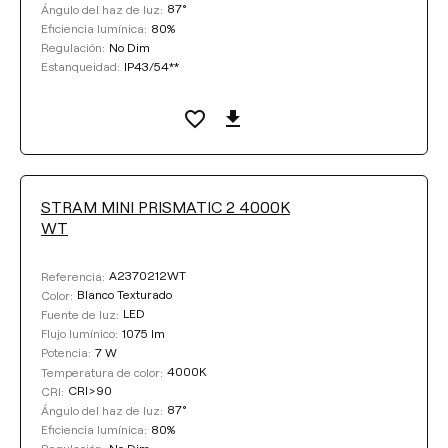
87°
Ángulo del haz de luz:
80%
Eficiencia lumínica:
No Dim
Regulación:
IP43/54**
Estanqueidad:
STRAM MINI PRISMATIC 2 4000K
WT
A2370212WT
Referencia:
Blanco Texturado
Color:
LED
Fuente de luz:
1075 lm
Flujo lumínico:
7 W
Potencia:
4000K
Temperatura de color:
CRI>90
CRI:
87°
Ángulo del haz de luz:
80%
Eficiencia lumínica:
No Dim