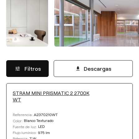
Filtros
Descargas
STRAM MINI PRISMATIC 2 2700K
FLUJO LUMÍNICO
WT
Seleccionar
A2370210WT
Referencia:
Blanco Texturado
Color:
LED
Fuente de luz:
975 lm
Flujo lumínico:
POTENCIA
7 W
Potencia: