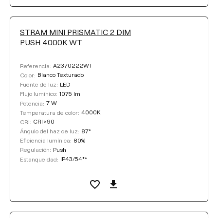
STRAM MINI PRISMATIC 2 DIM
PUSH 4000K WT
A2370222WT
Referencia:
Blanco Texturado
Color:
LED
Fuente de luz:
1075 lm
Flujo lumínico:
7 W
Potencia:
4000K
Temperatura de color:
CRI>90
CRI:
87°
Ángulo del haz de luz:
80%
Eficiencia lumínica:
Push
Regulación:
IP43/54**
Estanqueidad: