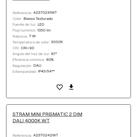
A2370241WT
Referencia:
Blanco Texturado
Color:
LED
Fuente de luz:
1050 lm
Flujo lumínico:
7 W
Potencia:
3000K
Temperatura de color:
CRI>90
CRI:
87°
Ángulo del haz de luz:
80%
Eficiencia lumínica:
DALI
Regulación:
IP43/54**
Estanqueidad:
STRAM MINI PRISMATIC 2 DIM
DALI 4000K WT
A2370242WT
Referencia: