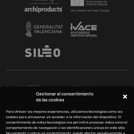
Arkoslight ©2026
Aviso Legal
Gestionar el consentimiento
Política de privacidad y
de las cookies
Política de cookies
protección de datos
Para ofrecer las mejores experiencias, utilizamos tecnologías como las
Canal del Informante
cookies para almacenar y/o acceder a la información del dispositivo. El
consentimiento de estas tecnologías nos permitirá procesar datos como el
comportamiento de navegación o las identificaciones únicas en este sitio.
No consentir o retirar el consentimiento, puede afectar negativamente a