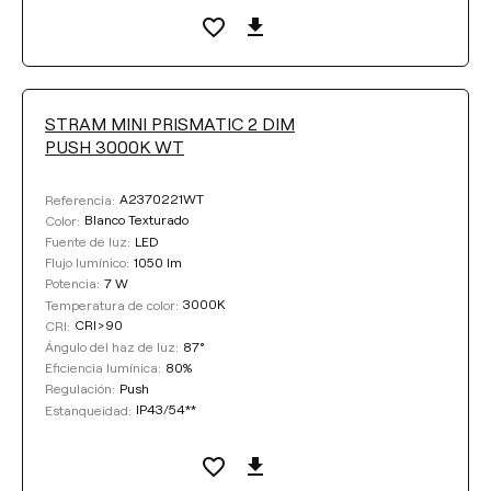
STRAM MINI PRISMATIC 2 DIM
PUSH 3000K WT
A2370221WT
Referencia:
Blanco Texturado
Color:
LED
Fuente de luz:
1050 lm
Flujo lumínico:
7 W
Potencia:
3000K
Temperatura de color:
CRI>90
CRI:
87°
Ángulo del haz de luz:
80%
Eficiencia lumínica:
Push
Regulación:
IP43/54**
Estanqueidad: