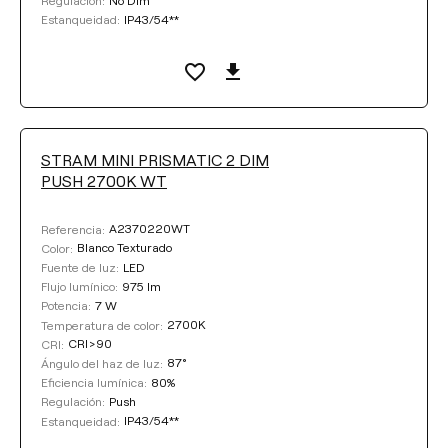
Regulación:
IP43/54**
Estanqueidad:
STRAM MINI PRISMATIC 2 DIM
PUSH 2700K WT
A2370220WT
Referencia:
Blanco Texturado
Color:
LED
Fuente de luz:
975 lm
Flujo lumínico:
7 W
Potencia:
2700K
Temperatura de color:
CRI>90
CRI:
87°
Ángulo del haz de luz:
80%
Eficiencia lumínica:
Push
Regulación:
IP43/54**
Estanqueidad: