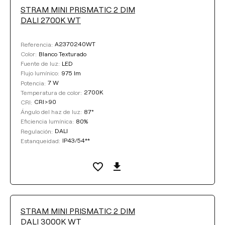
STRAM MINI PRISMATIC 2 DIM
DALI 2700K WT
A2370240WT
Referencia:
Blanco Texturado
Color:
LED
Fuente de luz:
975 lm
Flujo lumínico:
7 W
Potencia:
2700K
Temperatura de color:
CRI>90
CRI:
87°
Ángulo del haz de luz:
80%
Eficiencia lumínica:
DALI
Regulación:
IP43/54**
Estanqueidad:
STRAM MINI PRISMATIC 2 DIM
DALI 3000K WT