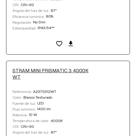
CRI>90
CRI:
87°
Ángulo del haz de luz:
80%
Eficiencia lumínica:
No Dim
Regulación:
IP43/54**
Estanqueidad:
STRAM MINI PRISMATIC 3 4000K
WT
A2370312WT
Referencia:
Blanco Texturado
Color:
LED
Fuente de luz:
1400 lm
Flujo lumínico:
10 W
Potencia:
4000K
Temperatura de color:
CRI>90
CRI:
87°
Ángulo del haz de luz: