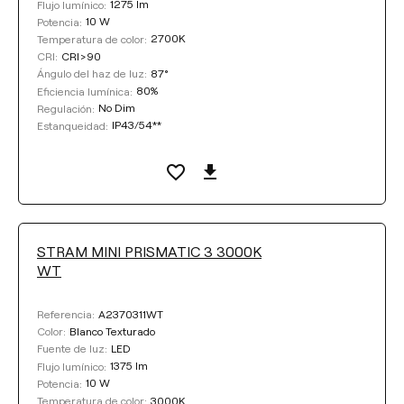
1275 lm
Flujo lumínico:
10 W
Potencia:
2700K
Temperatura de color:
CRI>90
CRI:
87°
Ángulo del haz de luz:
80%
Eficiencia lumínica:
No Dim
Regulación:
IP43/54**
Estanqueidad:
STRAM MINI PRISMATIC 3 3000K
WT
A2370311WT
Referencia:
Blanco Texturado
Color:
LED
Fuente de luz:
1375 lm
Flujo lumínico:
10 W
Potencia:
3000K
Temperatura de color: