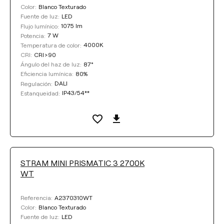
Blanco Texturado
Color:
LED
Fuente de luz:
1075 lm
Flujo lumínico:
7 W
Potencia:
4000K
Temperatura de color:
CRI>90
CRI:
87°
Ángulo del haz de luz:
80%
Eficiencia lumínica:
DALI
Regulación:
IP43/54**
Estanqueidad:
STRAM MINI PRISMATIC 3 2700K
WT
A2370310WT
Referencia:
Blanco Texturado
Color:
LED
Fuente de luz: