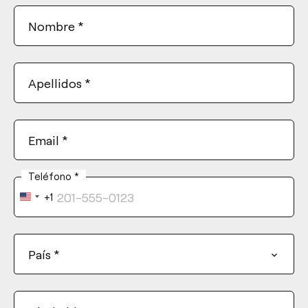
Nombre
*
Apellidos
*
Email
*
Teléfono
*
+1
United
States
+1
País
*