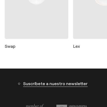
Contacto
Tel.: +34 961 667 207
info@arkoslight.com
Swap
Lex
Calle N – Pol. Ind. El Oliveral 46394
Ribarroja del Turia – Valencia (España)
Suscríbete a nuestro newsletter