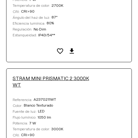
2700K
Temperatura de color:
CRI>90
CRI:
Seleccionar
87°
Ángulo del haz de luz:
80%
Eficiencia lumínica:
No Dim
Regulación:
TEMPERATURA DE COLOR
IP43/54**
Estanqueidad:
Seleccionar
REGULACIÓN
STRAM MINI PRISMATIC 2 3000K
WT
No Dim
Push
DALI
A2370211WT
Referencia:
Blanco Texturado
Color:
LED
Fuente de luz:
Limpiar filtros
1050 lm
Flujo lumínico:
7 W
Potencia:
3000K
Temperatura de color:
CRI>90
CRI: