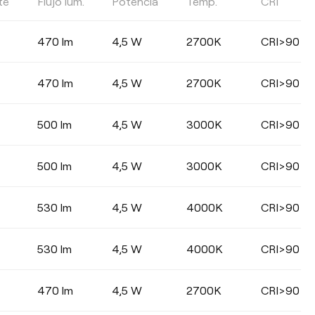
te
Flujo lum.
Potencia
Temp.
CRI
EFICIENCIA LUMÍNICA
470 lm
4,5 W
2700K
CRI>90
Seleccionar
470 lm
4,5 W
2700K
CRI>90
500 lm
4,5 W
3000K
CRI>90
COLOR
500 lm
4,5 W
3000K
CRI>90
530 lm
4,5 W
4000K
CRI>90
530 lm
4,5 W
4000K
CRI>90
470 lm
4,5 W
2700K
CRI>90