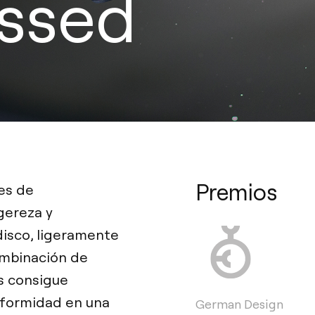
essed
Premios
es de
gereza y
disco, ligeramente
ombinación de
os consigue
niformidad en una
German Design