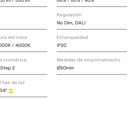
Regulación
No Dim, DALI
ra del color
Estanqueidad
000K / 4000K
IP20
ad cromática
Medidas de empotramiento
Step 2
Ø50mm
 haz de luz
/ 34°