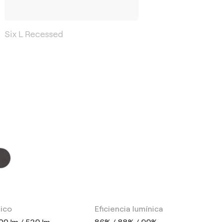
Six L Recessed
nico
Eficiencia lumínica
00 lm / 530 lm
86% / 88% / 90%