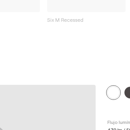
Six M Recessed
Flujo lumí
470 lm / 5