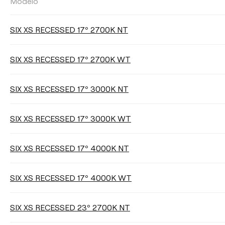
Modelo
FLUJO LUMÍNICO
SIX XS RECESSED 17º 2700K NT
Seleccionar
SIX XS RECESSED 17º 2700K WT
SIX XS RECESSED 17º 3000K NT
ÁNGULO DEL HAZ DE LUZ
SIX XS RECESSED 17º 3000K WT
17°
23°
34°
SIX XS RECESSED 17º 4000K NT
Limpiar filtros
SIX XS RECESSED 17º 4000K WT
SIX XS RECESSED 23º 2700K NT