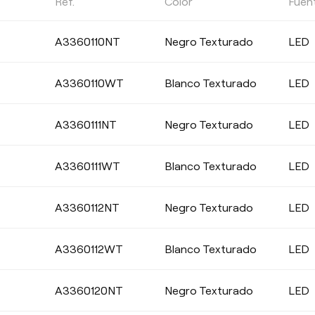
Ref.
Color
Fuen
TEMPERATURA DE COLOR
A3360110NT
Negro Texturado
LED
Seleccionar
A3360110WT
Blanco Texturado
LED
A3360111NT
Negro Texturado
LED
REGULACIÓN
A3360111WT
Blanco Texturado
LED
No Dim
DALI
A3360112NT
Negro Texturado
LED
A3360112WT
Blanco Texturado
LED
A3360120NT
Negro Texturado
LED