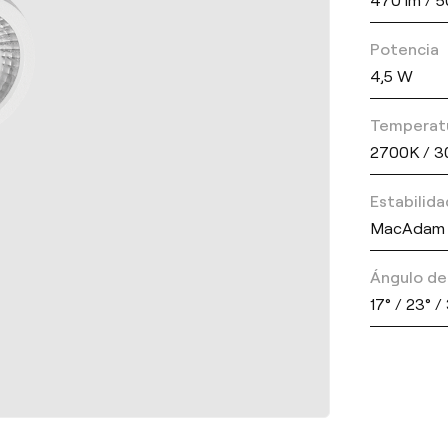
Potencia
4,5 W
Temperatu
2700K / 3
Estabilid
MacAdam 
Ángulo del
17° / 23° 