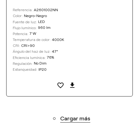
A2601002NN
Referencia:
Negro-Negro
Color:
LED
Fuente de luz:
960 lm
Flujo lumínico:
7 W
Potencia:
4000K
Temperatura de color:
CRI>90
CRI:
47°
Ángulo del haz de luz:
76%
Eficiencia lumínica:
No Dim
Regulación:
IP20
Estanqueidad:
Cargar más