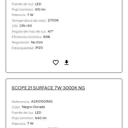
LED
Fuente de luz:
910 lm
Flujo lumínico:
7 W
Potencia:
2700K
Temperatura de color:
CRI>90
CRI:
47°
Ángulo del haz de luz:
89%
Eficiencia lumínica:
No Dim
Regulación:
IP20
Estanqueidad:
SCOPE 21 SURFACE 7W 3000K NG
A2601001NG
Referencia:
Negro-Dorado
Color:
LED
Fuente de luz:
940 lm
Flujo lumínico:
7 W
Potencia: