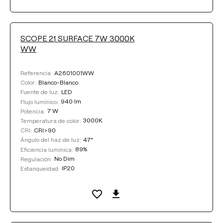
SCOPE 21 SURFACE 7W 3000K
WW
A2601001WW
Referencia:
Blanco-Blanco
Color:
LED
Fuente de luz:
940 lm
Flujo lumínico:
7 W
Potencia:
3000K
Temperatura de color:
CRI>90
CRI:
47°
Ángulo del haz de luz:
89%
Eficiencia lumínica:
No Dim
Regulación:
IP20
Estanqueidad: