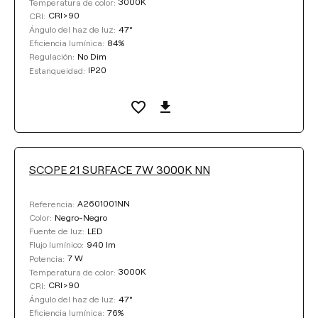
3000K
Temperatura de color:
CRI>90
CRI:
47°
Ángulo del haz de luz:
84%
Eficiencia lumínica:
No Dim
Regulación:
IP20
Estanqueidad:
SCOPE 21 SURFACE 7W 3000K NN
A2601001NN
Referencia:
Negro-Negro
Color:
LED
Fuente de luz:
940 lm
Flujo lumínico:
7 W
Potencia:
3000K
Temperatura de color:
CRI>90
CRI:
47°
Ángulo del haz de luz:
76%
Eficiencia lumínica: