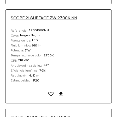
Seleccionar
SCOPE 21 SURFACE 7W 2700K NN
COLOR
A2601000NN
Referencia:
Negro-Negro
Color:
LED
Fuente de luz:
910 lm
Flujo lumínico:
7 W
Potencia:
2700K
Temperatura de color:
Limpiar filtros
CRI>90
CRI:
47°
Ángulo del haz de luz:
76%
Eficiencia lumínica:
No Dim
Regulación:
IP20
Estanqueidad:
SCOPE 21 SURFACE 7W 2700K