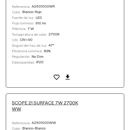
A2601000WR
Referencia:
Blanco-Rojo
Color:
LED
Fuente de luz:
910 lm
Flujo lumínico:
7 W
Potencia:
2700K
Temperatura de color:
CRI>90
CRI:
47°
Ángulo del haz de luz:
83%
Eficiencia lumínica:
No Dim
Regulación:
IP20
Estanqueidad:
SCOPE 21 SURFACE 7W 2700K
WW
A2601000WW
Referencia:
Blanco-Blanco
Color: