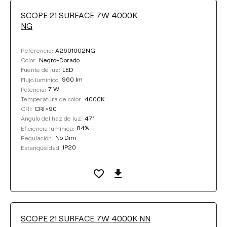
SCOPE 21 SURFACE 7W 4000K
NG
A2601002NG
Referencia:
Negro-Dorado
Color:
LED
Fuente de luz:
960 lm
Flujo lumínico:
7 W
Potencia:
4000K
Temperatura de color:
CRI>90
CRI:
47°
Ángulo del haz de luz:
84%
Eficiencia lumínica:
No Dim
Regulación:
IP20
Estanqueidad:
SCOPE 21 SURFACE 7W 4000K NN