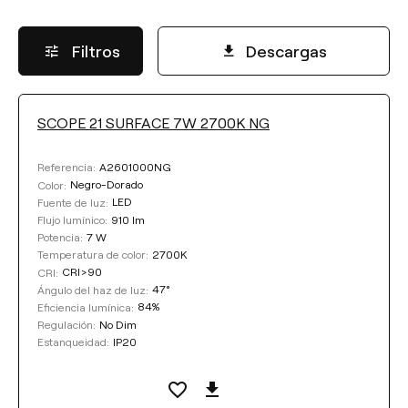
Filtros
Descargas
SCOPE 21 SURFACE 7W 2700K NG
FLUJO LUMÍNICO
A2601000NG
Referencia:
Seleccionar
Negro-Dorado
Color:
LED
Fuente de luz:
910 lm
Flujo lumínico:
7 W
Potencia:
TEMPERATURA DE COLOR
2700K
Temperatura de color:
CRI>90
CRI:
47°
Ángulo del haz de luz:
Seleccionar
84%
Eficiencia lumínica:
No Dim
Regulación:
IP20
Estanqueidad:
EFICIENCIA LUMÍNICA