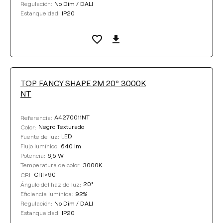
No Dim / DALI
Regulación:
EFICIENCIA LUMÍNICA
IP20
Estanqueidad:
Seleccionar
ÁNGULO DEL HAZ DE LUZ
TOP FANCY SHAPE 2M 20º 3000K
NT
20°
30°
56°
A4270011NT
Referencia:
Negro Texturado
Color:
LED
Fuente de luz:
LONGITUD DEL CABLE
640 lm
Flujo lumínico:
6,5 W
Potencia:
Max. 2 m
Max. 5 m
3000K
Temperatura de color:
CRI>90
CRI:
20°
Ángulo del haz de luz:
92%
Eficiencia lumínica:
Limpiar filtros
No Dim / DALI
Regulación:
IP20
Estanqueidad: