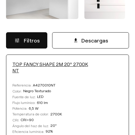
Filtros
Descargas
TOP FANCY SHAPE 2M 20º 2700K
FLUJO LUMÍNICO
NT
Seleccionar
A4270010NT
Referencia:
Negro Texturado
Color:
LED
Fuente de luz:
610 lm
Flujo lumínico:
TEMPERATURA DE COLOR
6,5 W
Potencia:
2700K
Temperatura de color:
CRI>90
CRI:
Seleccionar
20°
Ángulo del haz de luz:
92%
Eficiencia lumínica: