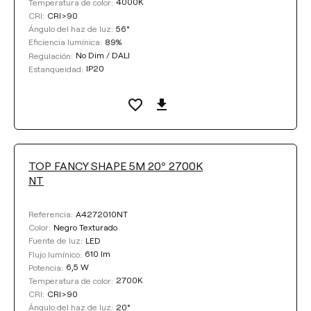
4000K
Temperatura de color:
CRI>90
CRI:
56°
Ángulo del haz de luz:
89%
Eficiencia lumínica:
No Dim / DALI
Regulación:
IP20
Estanqueidad:
TOP FANCY SHAPE 5M 20º 2700K
NT
A4272010NT
Referencia:
Negro Texturado
Color:
LED
Fuente de luz:
610 lm
Flujo lumínico:
6,5 W
Potencia:
2700K
Temperatura de color:
CRI>90
CRI:
20°
Ángulo del haz de luz: