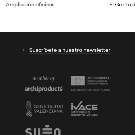
Ampliación oficinas
El Gordo 
Calle N – Pol. Ind. El Oliveral 46394
Ribarroja del Turia – Valencia (España)
Suscríbete a nuestro newsletter