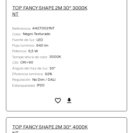
TOP FANCY SHAPE 2M 30º 3000K
NT
A4270021NT
Referencia:
Negro Texturado
Color:
LED
Fuente de luz:
640 lm
Flujo lumínico:
6,5 W
Potencia:
3000K
Temperatura de color:
CRI>90
CRI:
30°
Ángulo del haz de luz:
92%
Eficiencia lumínica:
No Dim / DALI
Regulación:
IP20
Estanqueidad:
TOP FANCY SHAPE 2M 30º 4000K
NT