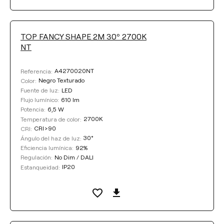
TOP FANCY SHAPE 2M 30º 2700K
NT
A4270020NT
Referencia:
Negro Texturado
Color:
LED
Fuente de luz:
610 lm
Flujo lumínico:
6,5 W
Potencia:
2700K
Temperatura de color:
CRI>90
CRI:
30°
Ángulo del haz de luz:
92%
Eficiencia lumínica:
No Dim / DALI
Regulación:
IP20
Estanqueidad: