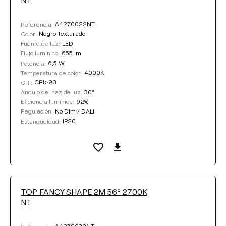
A4270022NT
Referencia:
Negro Texturado
Color:
LED
Fuente de luz:
655 lm
Flujo lumínico:
6,5 W
Potencia:
4000K
Temperatura de color:
CRI>90
CRI:
30°
Ángulo del haz de luz:
92%
Eficiencia lumínica:
No Dim / DALI
Regulación:
IP20
Estanqueidad:
TOP FANCY SHAPE 2M 56º 2700K
NT