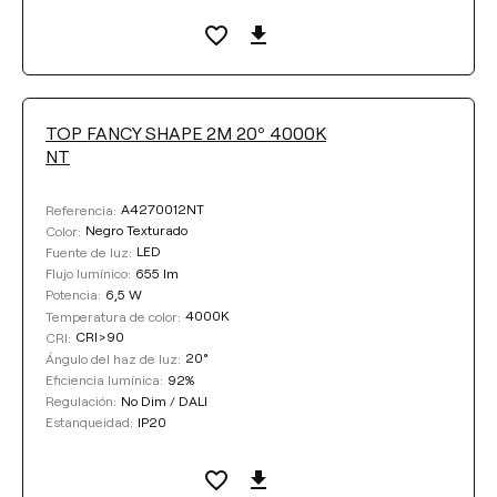
TOP FANCY SHAPE 2M 20º 4000K
NT
A4270012NT
Referencia:
Negro Texturado
Color:
LED
Fuente de luz:
655 lm
Flujo lumínico:
6,5 W
Potencia:
4000K
Temperatura de color:
CRI>90
CRI:
20°
Ángulo del haz de luz:
92%
Eficiencia lumínica:
No Dim / DALI
Regulación:
IP20
Estanqueidad: