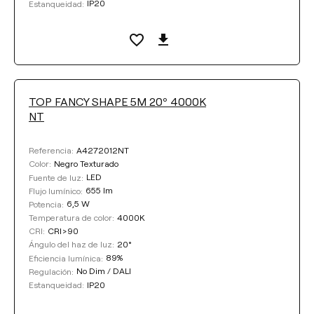
IP20
Estanqueidad:
TOP FANCY SHAPE 5M 20º 4000K
NT
A4272012NT
Referencia:
Negro Texturado
Color:
LED
Fuente de luz:
655 lm
Flujo lumínico:
6,5 W
Potencia:
4000K
Temperatura de color:
CRI>90
CRI:
20°
Ángulo del haz de luz:
89%
Eficiencia lumínica:
No Dim / DALI
Regulación:
IP20
Estanqueidad: