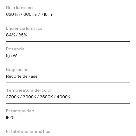
Flujo lumínico
620 lm / 660 lm / 710 lm
Eficiencia lumínica
84% / 85%
Potencia
5,5 W
Regulación
Recorte de Fase
Temperatura del color
2700K / 3000K / 3500K / 4000K
Estanqueidad
IP20
Estabilidad cromática