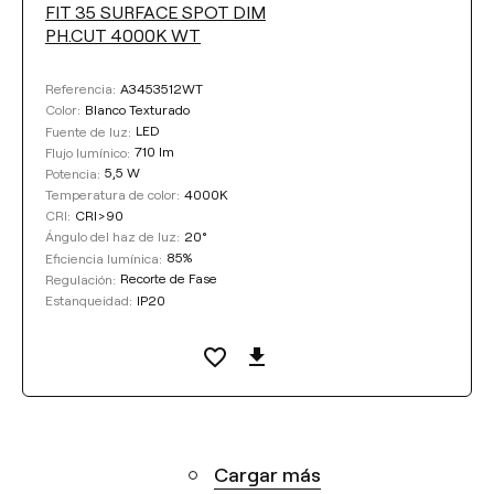
FIT 35 SURFACE SPOT DIM
PH.CUT 4000K WT
A3453512WT
Referencia:
Blanco Texturado
Color:
LED
Fuente de luz:
710 lm
Flujo lumínico:
5,5 W
Potencia:
4000K
Temperatura de color:
CRI>90
CRI:
20°
Ángulo del haz de luz:
85%
Eficiencia lumínica:
Recorte de Fase
Regulación:
IP20
Estanqueidad:
Cargar más