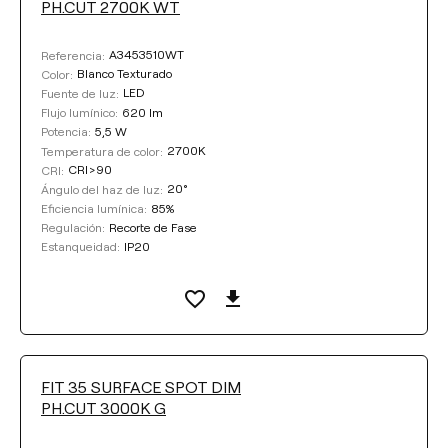
PH.CUT 2700K WT
A3453510WT
Referencia:
Blanco Texturado
Color:
LED
Fuente de luz:
620 lm
Flujo lumínico:
5,5 W
Potencia:
2700K
Temperatura de color:
CRI>90
CRI:
20°
Ángulo del haz de luz:
85%
Eficiencia lumínica:
Recorte de Fase
Regulación:
IP20
Estanqueidad:
FIT 35 SURFACE SPOT DIM
PH.CUT 3000K G