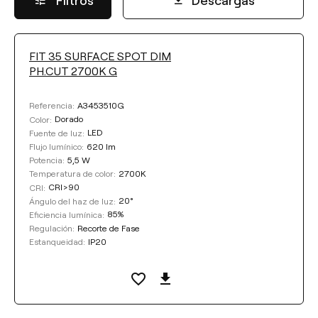
FIT 35 SURFACE SPOT DIM
FLUJO LUMÍNICO
PH.CUT 2700K G
Seleccionar
A3453510G
Referencia:
Dorado
Color:
LED
Fuente de luz:
620 lm
Flujo lumínico:
TEMPERATURA DE COLOR
5,5 W
Potencia:
2700K
Temperatura de color:
CRI>90
CRI:
Seleccionar
20°
Ángulo del haz de luz:
85%
Eficiencia lumínica:
Recorte de Fase
Regulación:
EFICIENCIA LUMÍNICA
IP20
Estanqueidad:
Seleccionar