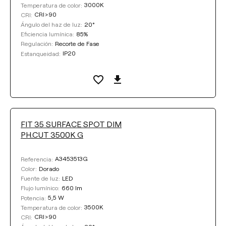
3000K
Temperatura de color:
CRI>90
CRI:
20°
Ángulo del haz de luz:
85%
Eficiencia lumínica:
Recorte de Fase
Regulación:
IP20
Estanqueidad:
FIT 35 SURFACE SPOT DIM
PH.CUT 3500K G
A3453513G
Referencia:
Dorado
Color:
LED
Fuente de luz:
660 lm
Flujo lumínico:
5,5 W
Potencia:
3500K
Temperatura de color:
CRI>90
CRI: