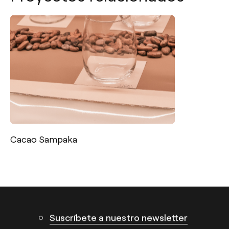
Contacto
Tel.: +34 961 667 207
info@arkoslight.com
Cacao Sampaka
Calle N – Pol. Ind. El Oliveral 46394
Ribarroja del Turia – Valencia (España)
Suscríbete a nuestro newsletter