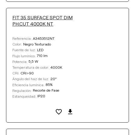
FIT 35 SURFACE SPOT DIM
PH.CUT 4000K NT
A3453512NT
Referencia:
Negro Texturado
Color:
LED
Fuente de luz:
710 lm
Flujo lumínico:
5,5 W
Potencia:
4000K
Temperatura de color:
CRI>90
CRI:
20°
Ángulo del haz de luz:
85%
Eficiencia lumínica:
Recorte de Fase
Regulación:
IP20
Estanqueidad: