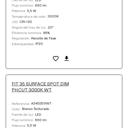
660 lm
Flujo lumínico:
5,5 W
Potencia:
3000K
Temperatura de color:
CRI>90
CRI:
20°
Ángulo del haz de luz:
85%
Eficiencia lumínica:
Recorte de Fase
Regulación:
IP20
Estanqueidad:
FIT 35 SURFACE SPOT DIM
PH.CUT 3000K WT
A3453511WT
Referencia:
Blanco Texturado
Color:
LED
Fuente de luz:
660 lm
Flujo lumínico:
5,5 W
Potencia: