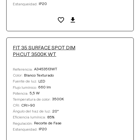
IP20
Estanqueidad:
FIT 35 SURFACE SPOT DIM
PH.CUT 3500K WT
A3453513WT
Referencia:
Blanco Texturado
Color:
LED
Fuente de luz:
660 lm
Flujo lumínico:
5,5 W
Potencia:
3500K
Temperatura de color:
CRI>90
CRI:
20°
Ángulo del haz de luz:
85%
Eficiencia lumínica:
Recorte de Fase
Regulación:
IP20
Estanqueidad: