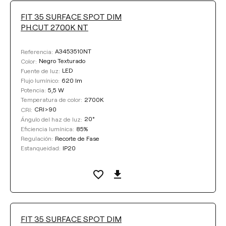
ÁNGULO DEL HAZ DE LUZ
FIT 35 SURFACE SPOT DIM
PH.CUT 2700K NT
20°
29°
36°
A3453510NT
Referencia:
Negro Texturado
Color:
LED
Fuente de luz:
COLOR
620 lm
Flujo lumínico:
5,5 W
Potencia:
2700K
Temperatura de color:
CRI>90
CRI:
20°
Ángulo del haz de luz:
85%
Eficiencia lumínica:
Recorte de Fase
Regulación:
Limpiar filtros
IP20
Estanqueidad:
FIT 35 SURFACE SPOT DIM