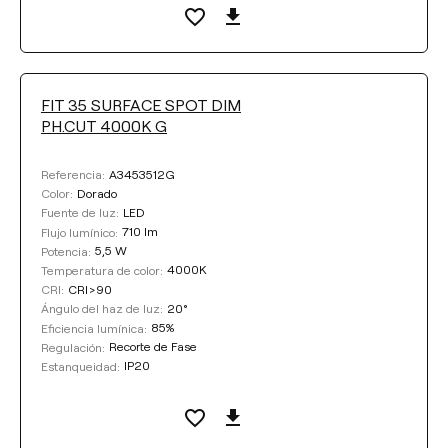
FIT 35 SURFACE SPOT DIM
PH.CUT 4000K G
A3453512G
Referencia:
Dorado
Color:
LED
Fuente de luz:
710 lm
Flujo lumínico:
5,5 W
Potencia:
4000K
Temperatura de color:
CRI>90
CRI:
20°
Ángulo del haz de luz:
85%
Eficiencia lumínica:
Recorte de Fase
Regulación:
IP20
Estanqueidad: