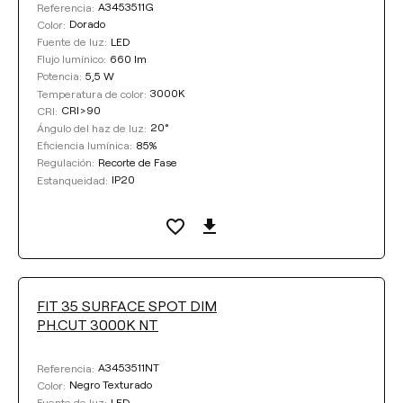
A3453511G
Referencia:
Dorado
Color:
LED
Fuente de luz:
660 lm
Flujo lumínico:
5,5 W
Potencia:
3000K
Temperatura de color:
CRI>90
CRI:
20°
Ángulo del haz de luz:
85%
Eficiencia lumínica:
Recorte de Fase
Regulación:
IP20
Estanqueidad:
FIT 35 SURFACE SPOT DIM
PH.CUT 3000K NT
A3453511NT
Referencia:
Negro Texturado
Color:
LED
Fuente de luz: