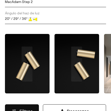
MacAdam Step 2
Ángulo del haz de luz
20° / 29° / 36°
Filtros
Descargas