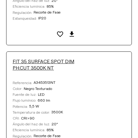
20°
Ángulo del haz de luz:
85%
Eficiencia lumínica:
Recorte de Fase
Regulación:
IP20
Estanqueidad:
FIT 35 SURFACE SPOT DIM
PH.CUT 3500K NT
A3453513NT
Referencia:
Negro Texturado
Color:
LED
Fuente de luz:
660 lm
Flujo lumínico:
5,5 W
Potencia:
3500K
Temperatura de color:
CRI>90
CRI:
20°
Ángulo del haz de luz:
85%
Eficiencia lumínica:
Recorte de Fase
Regulación: