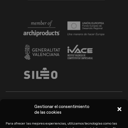
Gestionar el consentimiento
Arkoslight ©2026
Aviso Legal
de las cookies
Política de privacidad y
Política de cookies
Para ofrecer las mejores experiencias, utilizamos tecnologías como las
protección de datos