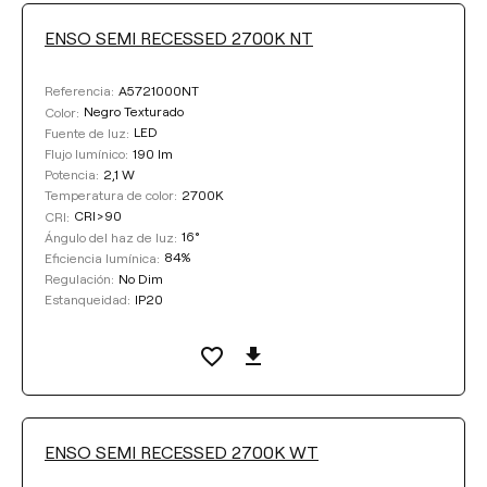
ENSO SEMI RECESSED 2700K NT
COLOR
A5721000NT
Referencia:
Negro Texturado
Color:
LED
Fuente de luz:
190 lm
Flujo lumínico:
2,1 W
Potencia:
2700K
Temperatura de color:
Limpiar filtros
CRI>90
CRI:
16°
Ángulo del haz de luz:
84%
Eficiencia lumínica:
No Dim
Regulación:
IP20
Estanqueidad:
ENSO SEMI RECESSED 2700K WT