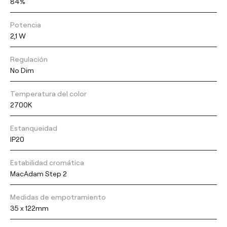
84%
Potencia
2,1 W
Regulación
No Dim
Temperatura del color
2700K
Estanqueidad
IP20
Estabilidad cromática
MacAdam Step 2
Medidas de empotramiento
35 x 122mm