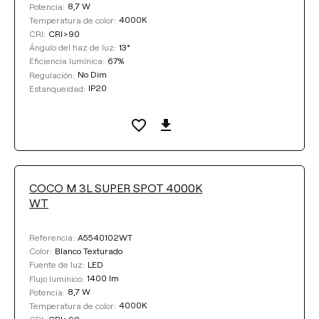
8,7 W
Potencia:
4000K
Temperatura de color:
CRI>90
CRI:
13°
Ángulo del haz de luz:
67%
Eficiencia lumínica:
No Dim
Regulación:
IP20
Estanqueidad:
COCO M 3L SUPER SPOT 4000K
WT
A5540102WT
Referencia:
Blanco Texturado
Color:
LED
Fuente de luz:
1400 lm
Flujo lumínico:
8,7 W
Potencia:
4000K
Temperatura de color:
CRI>90