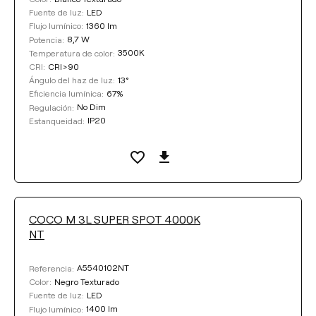
LED
Fuente de luz:
1360 lm
Flujo lumínico:
8,7 W
Potencia:
3500K
Temperatura de color:
CRI>90
CRI:
13°
Ángulo del haz de luz:
67%
Eficiencia lumínica:
No Dim
Regulación:
IP20
Estanqueidad:
COCO M 3L SUPER SPOT 4000K
NT
A5540102NT
Referencia:
Negro Texturado
Color:
LED
Fuente de luz:
1400 lm
Flujo lumínico: