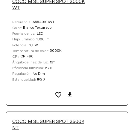
COCO M 3L SUPER SPOT 3000K
WT
A5540101WT
Referencia:
Blanco Texturado
Color:
LED
Fuente de luz:
1300 lm
Flujo lumínico:
8,7 W
Potencia:
3000K
Temperatura de color:
CRI>90
CRI:
13°
Ángulo del haz de luz:
67%
Eficiencia lumínica:
No Dim
Regulación:
IP20
Estanqueidad:
COCO M 3L SUPER SPOT 3500K
NT