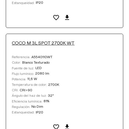
IP20
Estanqueidad:
COCO M 3L SPOT 2700K WT
A5540110WT
Referencia:
Blanco Texturado
Color:
LED
Fuente de luz:
2080 lm
Flujo lumínico:
11,6 W
Potencia:
2700K
Temperatura de color:
CRI>90
CRI:
32°
Ángulo del haz de luz:
81%
Eficiencia lumínica:
No Dim
Regulación:
IP20
Estanqueidad: