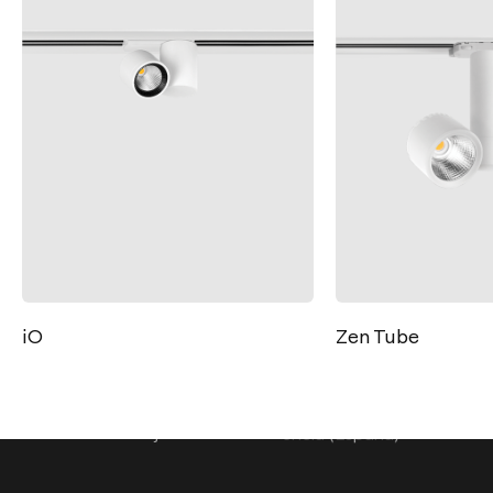
Contacto
Tel.: +34 961 667 207
info@arkoslight.com
Zen Tube
Calle N – Pol. Ind. El Oliveral 46394
Ribarroja del Turia – Valencia (España)