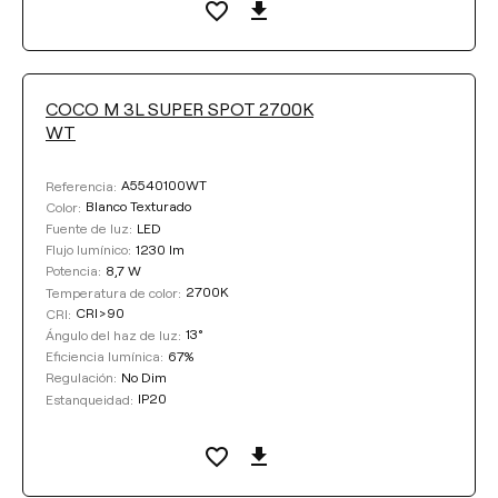
Seleccionar
EFICIENCIA LUMÍNICA
COCO M 3L SUPER SPOT 2700K
WT
Seleccionar
A5540100WT
Referencia:
Blanco Texturado
Color:
LED
Fuente de luz:
ÁNGULO DEL HAZ DE LUZ
1230 lm
Flujo lumínico:
8,7 W
Potencia:
13°
32°
43°
2700K
Temperatura de color:
CRI>90
CRI:
13°
Ángulo del haz de luz:
53°
67%
Eficiencia lumínica:
No Dim
Regulación:
IP20
Estanqueidad:
REGULACIÓN
No Dim
DALI