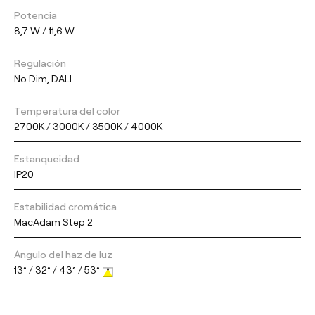
Potencia
8,7 W / 11,6 W
Regulación
No Dim, DALI
Temperatura del color
2700K / 3000K / 3500K / 4000K
Estanqueidad
IP20
Estabilidad cromática
MacAdam Step 2
Ángulo del haz de luz
13° / 32° / 43° / 53°