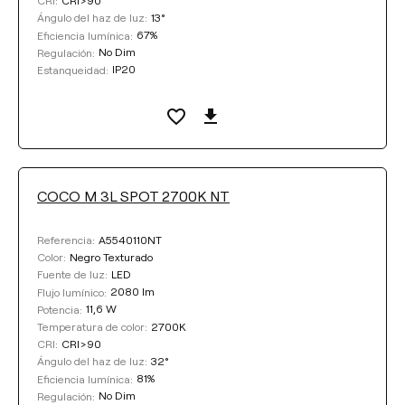
CRI:
13°
Ángulo del haz de luz:
67%
Eficiencia lumínica:
No Dim
Regulación:
IP20
Estanqueidad:
COCO M 3L SPOT 2700K NT
A5540110NT
Referencia:
Negro Texturado
Color:
LED
Fuente de luz:
2080 lm
Flujo lumínico:
11,6 W
Potencia:
2700K
Temperatura de color:
CRI>90
CRI:
32°
Ángulo del haz de luz:
81%
Eficiencia lumínica:
No Dim
Regulación: