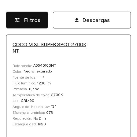
Filtros
Descargas
COCO M 3L SUPER SPOT 2700K
FLUJO LUMÍNICO
NT
Seleccionar
A5540100NT
Referencia:
Negro Texturado
Color:
LED
Fuente de luz:
1230 lm
Flujo lumínico:
POTENCIA
8,7 W
Potencia:
2700K
Temperatura de color:
CRI>90
CRI:
Seleccionar
13°
Ángulo del haz de luz:
67%
Eficiencia lumínica:
No Dim
Regulación:
TEMPERATURA DE COLOR
IP20
Estanqueidad: