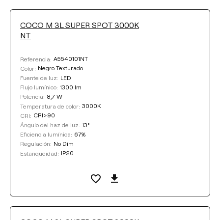
COCO M 3L SUPER SPOT 3000K
NT
COLOR
A5540101NT
Referencia:
Negro Texturado
Color:
LED
Fuente de luz:
1300 lm
Flujo lumínico:
8,7 W
Potencia:
Limpiar filtros
3000K
Temperatura de color:
CRI>90
CRI:
13°
Ángulo del haz de luz:
67%
Eficiencia lumínica:
No Dim
Regulación:
IP20
Estanqueidad: