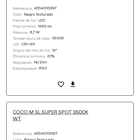
A5540103NT
Referencia:
Negro Texturado
Color:
LED
Fuente de luz:
1360 lm
Flujo lumínico:
8,7 W
Potencia:
3500K
Temperatura de color:
CRI>90
CRI:
13°
Ángulo del haz de luz:
67%
Eficiencia lumínica:
No Dim
Regulación:
IP20
Estanqueidad:
COCO M 3L SUPER SPOT 3500K
WT
A5540103WT
Referencia:
Blanco Texturado
Color: