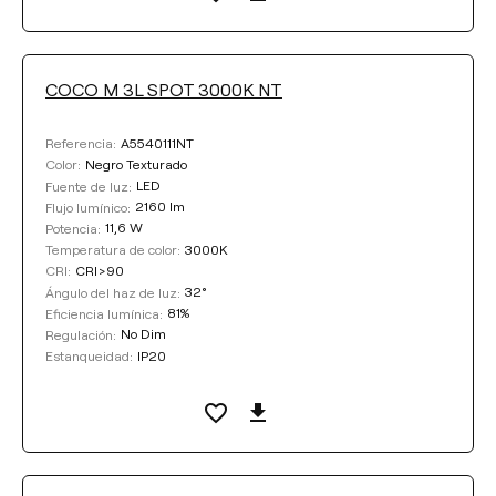
COCO M 3L SPOT 3000K NT
A5540111NT
Referencia:
Negro Texturado
Color:
LED
Fuente de luz:
2160 lm
Flujo lumínico:
11,6 W
Potencia:
3000K
Temperatura de color:
CRI>90
CRI:
32°
Ángulo del haz de luz:
81%
Eficiencia lumínica:
No Dim
Regulación:
IP20
Estanqueidad: