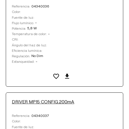
04340036
Referencia:
Color:
Fuente de luz:
-
Flujo lumínico:
5,8 W
Potencia:
-
Temperatura de color:
CRI:
Ángulo del haz de luz:
Eficiencia lumínica:
No Dim
Regulación:
-
Estanqueidad:
DRIVER MP15 CONFIG.200mA
04340037
Referencia:
Color:
Fuente de luz: