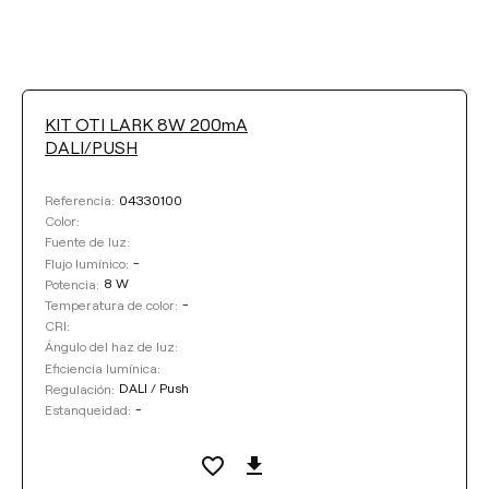
KIT OTI LARK 8W 200mA
FLUJO LUMÍNICO
DALI/PUSH
Seleccionar
04330100
Referencia:
Color:
POTENCIA
Fuente de luz:
-
Flujo lumínico:
8 W
Potencia:
Seleccionar
-
Temperatura de color:
CRI:
TEMPERATURA DE COLOR
Ángulo del haz de luz:
Eficiencia lumínica:
DALI / Push
Regulación:
Seleccionar
-
Estanqueidad:
EFICIENCIA LUMÍNICA