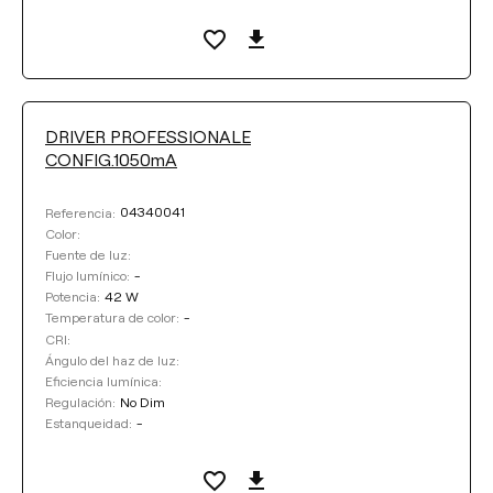
DRIVER PROFESSIONALE
CONFIG.1050mA
04340041
Referencia:
Color:
Fuente de luz:
-
Flujo lumínico:
42 W
Potencia:
-
Temperatura de color:
CRI:
Ángulo del haz de luz:
Eficiencia lumínica:
No Dim
Regulación:
-
Estanqueidad: