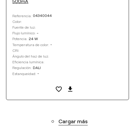
500mA
04340044
Referencia:
Color:
Fuente de luz:
-
Flujo lumínico:
24 W
Potencia:
-
Temperatura de color:
CRI:
Ángulo del haz de luz:
Eficiencia lumínica:
DALI
Regulación:
-
Estanqueidad:
Cargar más