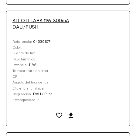
Seleccionar
CRI
KIT OTI LARK 11W 300mA
DALI/PUSH
ÁNGULO DEL HAZ DE LUZ
04330107
Referencia:
Color:
Fuente de luz:
REGULACIÓN
-
Flujo lumínico:
11 W
Potencia:
-
Temperatura de color:
CRI:
ESTANQUEIDAD
Ángulo del haz de luz:
Eficiencia lumínica:
DALI / Push
Regulación:
LONGITUD DEL CABLE
-
Estanqueidad:
DISTANCIA DE SUSPENSIÓN