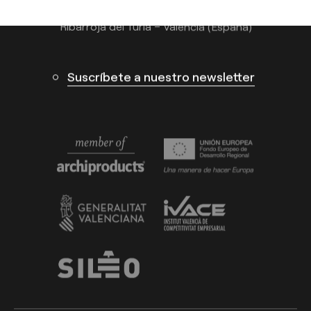
Calle N – Pol. Ind. El Oliveral 46394
Ribarroja del Turia – Valencia (España)
Suscríbete a nuestro newsletter