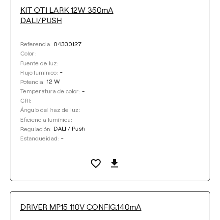
COLOR BASE
KIT OTI LARK 12W 350mA
DALI/PUSH
COLOR
04330127
Referencia:
Color:
Fuente de luz:
-
Flujo lumínico:
Limpiar filtros
12 W
Potencia:
-
Temperatura de color:
CRI:
Ángulo del haz de luz:
Eficiencia lumínica:
DALI / Push
Regulación:
-
Estanqueidad:
DRIVER MP15 110V CONFIG.140mA