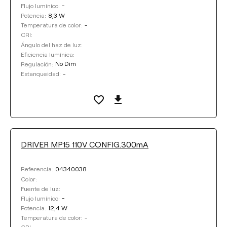
-
Flujo lumínico:
8,3 W
Potencia:
-
Temperatura de color:
CRI:
Ángulo del haz de luz:
Eficiencia lumínica:
No Dim
Regulación:
-
Estanqueidad:
DRIVER MP15 110V CONFIG.300mA
04340038
Referencia:
Color:
Fuente de luz:
-
Flujo lumínico:
12,4 W
Potencia:
-
Temperatura de color: