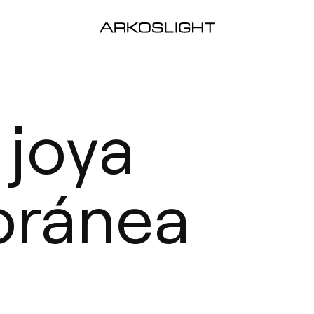
 joya
oránea