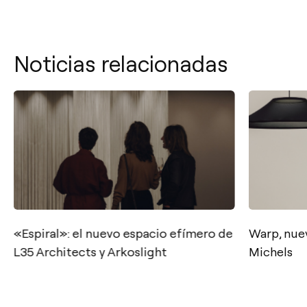
Noticias relacionadas
«Espiral»: el nuevo espacio efímero de
Warp, nue
Contacto
L35 Architects y Arkoslight
Michels
Tel.: +34 961 667 207
info@arkoslight.com