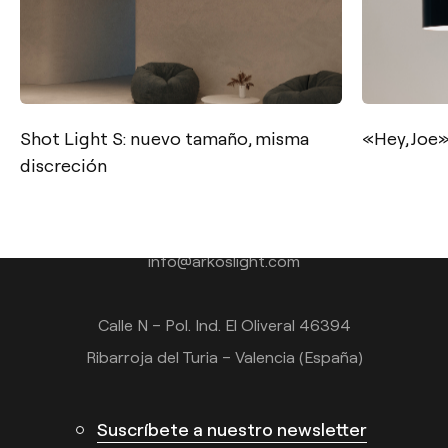
Shot Light S: nuevo tamaño, misma
«Hey, Joe»,
discreción
Contacto
Tel.: +34 961 667 207
info@arkoslight.com
Calle N – Pol. Ind. El Oliveral 46394
Ribarroja del Turia – Valencia (España)
Suscríbete a nuestro newsletter