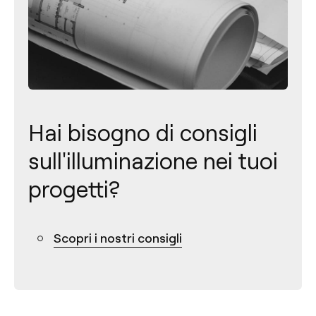
Hai bisogno di consigli
sull'illuminazione nei tuoi
progetti?
Contatto
Scopri i nostri consigli
Tel.: +34 961 667 207
+39 02 9475 0007
info@arkoslight.com