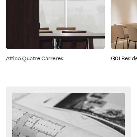
Attico Quatre Carreres
G01 Residen