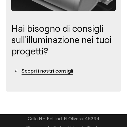
Hai bisogno di consigli
sull'illuminazione nei tuoi
progetti?
Contatto
Scopri i nostri consigli
Tel.: +34 961 667 207
+39 02 9475 0007
info@arkoslight.com
Calle N – Pol. Ind. El Oliveral 46394