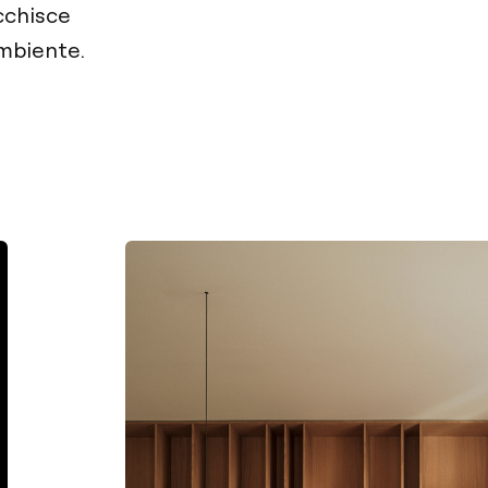
icchisce
ambiente.