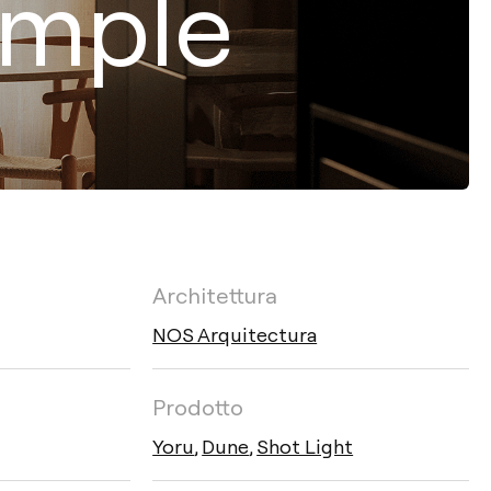
ample
Architettura
NOS Arquitectura
Prodotto
Yoru
,
Dune
,
Shot Light