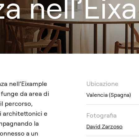
a nell’Eix
nza nell’Eixample
Ubicazione
 funge da area di
Valencia (Spagna)
il percorso,
i architettonici e
Fotografia
compagnando la
David Zarzoso
connesso a un