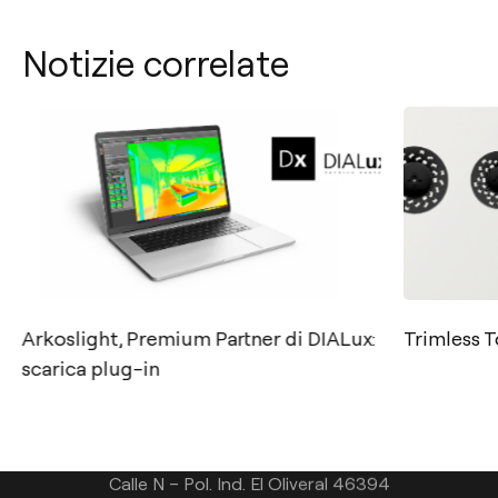
Notizie correlate
Contatto
Arkoslight, Premium Partner di DIALux:
Trimless T
Tel.: +34 961 667 207
scarica plug-in
+39 02 9475 0007
info@arkoslight.com
Calle N – Pol. Ind. El Oliveral 46394