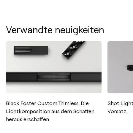
Verwandte neuigkeiten
Kontakt
Black Foster Custom Trimless: Die
Shot Light 
Lichtkomposition aus dem Schatten
Vorsatz
Tel.: +34 961 667 207
heraus erschaffen
+49 221 7159 4740
info@arkoslight.com