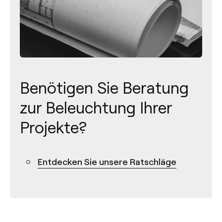
Benötigen Sie Beratung
zur Beleuchtung Ihrer
Kontakt
Projekte?
Tel.: +34 961 667 207
Entdecken Sie unsere Ratschläge
+49 221 7159 4740
info@arkoslight.com
Calle N – Pol. Ind. El Oliveral 46394