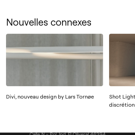
Nouvelles connexes
Contact
Tel.: +34 961 667 207
Divi, nouveau design by Lars Tornøe
Shot Light
discrétion
+33 182 885 200
info@arkoslight.com
Calle N – Pol. Ind. El Oliveral 46394