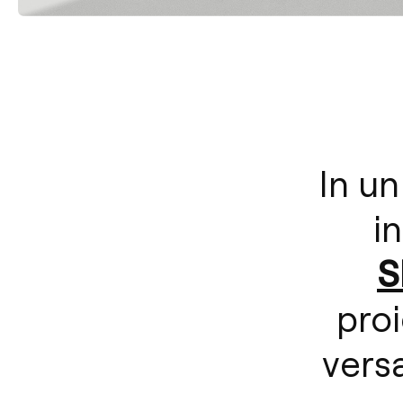
In un
i
S
proi
versa