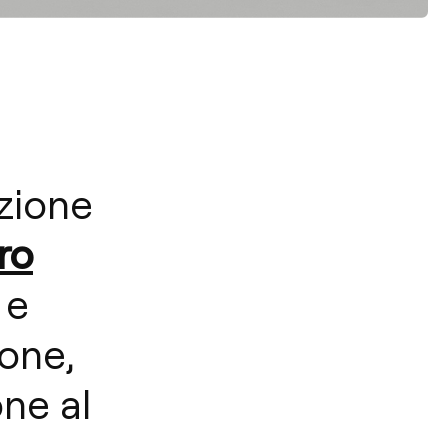
azione
ro
 e
ione,
one al