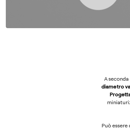
A seconda d
diametro va
Progett
miniaturi
Può essere 