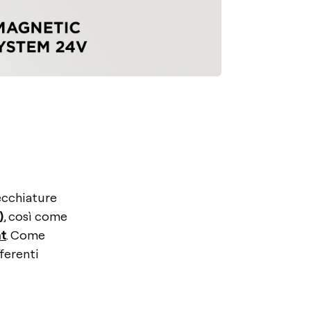
ecchiature
)
, così come
ht
. Come
fferenti