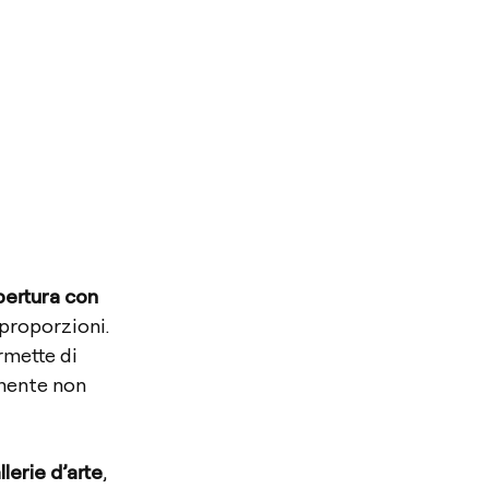
apertura con
 proporzioni.
rmette di
lmente non
lerie d’arte
,