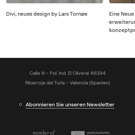
Divi, neues design by Lars Tornøe
Eine Neue
Kontakt
erweiteru
konzeptpro
Tel.: +34 961 667 207
+49 221 7159 4740
info@arkoslight.com
Calle N – Pol. Ind. El Oliveral 46394
Ribarroja del Turia – Valencia (Spanien)
Abonnieren Sie unseren Newsletter