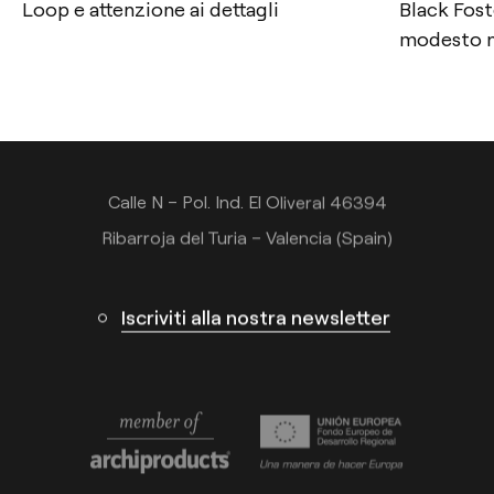
Contatto
Loop e attenzione ai dettagli
Black Fost
modesto n
Tel.: +34 961 667 207
+39 02 9475 0007
info@arkoslight.com
Calle N – Pol. Ind. El Oliveral 46394
Ribarroja del Turia – Valencia (Spain)
Iscriviti alla nostra newsletter