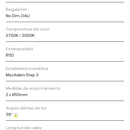
Regulación
No Dim, DALI
Temperatura del color
2700K / 3000K
Estanqueidad
IP20
Estabilidad cromática
MacAdam Step 3
Medidas de empotramiento
2 x Ø50mm
Ángulo del haz de luz
38°
Longitud del cable