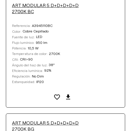
ART MODULAR 5 D+D+D+D+D
FLUJO LUMÍNICO
2700K BC
Seleccionar
A3945110BC
Referencia:
Cobre Cepillado
Color:
LED
Fuente de luz:
950 lm
Flujo lumínico:
TEMPERATURA DE COLOR
10,5 W
Potencia:
2700K
Temperatura de color:
CRI>90
CRI:
Seleccionar
38°
Ángulo del haz de luz:
92%
Eficiencia lumínica:
No Dim
Regulación:
REGULACIÓN
IP20
Estanqueidad:
No Dim
DALI
COLOR BASE
ART MODULAR 5 D+D+D+D+D
2700K BG