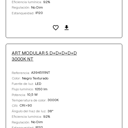
92%
Eficiencia lumínica:
No Dim
Regulación:
IP20
Estanqueidad:
ART MODULAR 5 D+D+D+D+D
3000K NT
A3945111NT
Referencia:
Negro Texturado
Color:
LED
Fuente de luz:
1050 lm
Flujo lumínico:
10,5 W
Potencia:
3000K
Temperatura de color:
CRI>90
CRI:
38°
Ángulo del haz de luz:
92%
Eficiencia lumínica:
No Dim
Regulación:
IP20
Estanqueidad: