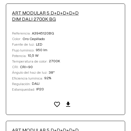
ART MODULAR 5 D+D+D+D+D
DIM DALI 2700K BG
A3945120BG
Referencia:
Oro Cepillado
Color:
LED
Fuente de luz:
950 lm
Flujo lumínico:
10,5 W
Potencia:
2700K
Temperatura de color:
CRI>90
CRI:
38°
Ángulo del haz de luz:
92%
Eficiencia lumínica:
DALI
Regulación:
IP20
Estanqueidad:
ART MODULAR 5 D+D+D+D+D