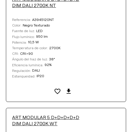
DIM DALI 2700K NT
A3945120NT
Referencia:
Negro Texturado
Color:
LED
Fuente de luz:
950 lm
Flujo lumínico:
10,5 W
Potencia:
2700K
Temperatura de color:
CRI>90
CRI:
38°
Ángulo del haz de luz:
92%
Eficiencia lumínica:
DALI
Regulación:
IP20
Estanqueidad:
ART MODULAR 5 D+D+D+D+D
DIM DALI 2700K WT