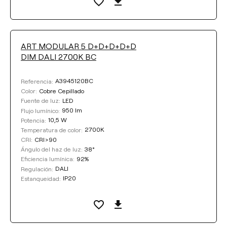
ART MODULAR 5 D+D+D+D+D
DIM DALI 2700K BC
A3945120BC
Referencia:
Cobre Cepillado
Color:
LED
Fuente de luz:
950 lm
Flujo lumínico:
10,5 W
Potencia:
2700K
Temperatura de color:
CRI>90
CRI:
38°
Ángulo del haz de luz:
92%
Eficiencia lumínica:
DALI
Regulación:
IP20
Estanqueidad: