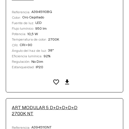
Blanco Texturado
A3945110BG
Referencia:
Oro Cepillado
Color:
Negro Texturado
LED
Fuente de luz:
950 lm
Flujo lumínico:
10,5 W
Potencia:
2700K
Temperatura de color:
COLOR
CRI>90
CRI:
38°
Ángulo del haz de luz:
92%
Eficiencia lumínica:
No Dim
Regulación:
IP20
Estanqueidad:
Limpiar filtros
ART MODULAR 5 D+D+D+D+D
2700K NT
A3945110NT
Referencia: