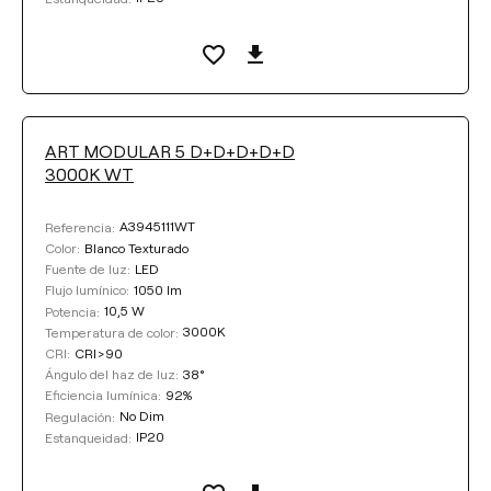
ART MODULAR 5 D+D+D+D+D
3000K WT
A3945111WT
Referencia:
Blanco Texturado
Color:
LED
Fuente de luz:
1050 lm
Flujo lumínico:
10,5 W
Potencia:
3000K
Temperatura de color:
CRI>90
CRI:
38°
Ángulo del haz de luz:
92%
Eficiencia lumínica:
No Dim
Regulación:
IP20
Estanqueidad: