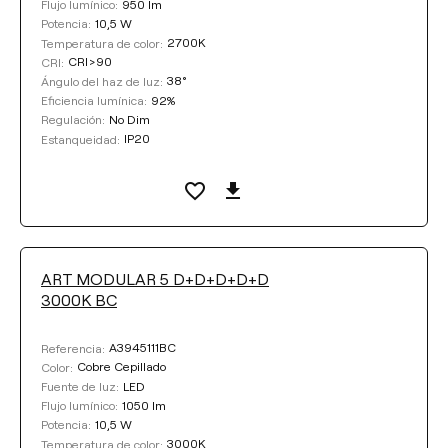
950 lm
Flujo lumínico:
10,5 W
Potencia:
2700K
Temperatura de color:
CRI>90
CRI:
38°
Ángulo del haz de luz:
92%
Eficiencia lumínica:
No Dim
Regulación:
IP20
Estanqueidad:
ART MODULAR 5 D+D+D+D+D
3000K BC
A3945111BC
Referencia:
Cobre Cepillado
Color:
LED
Fuente de luz:
1050 lm
Flujo lumínico:
10,5 W
Potencia:
3000K
Temperatura de color: