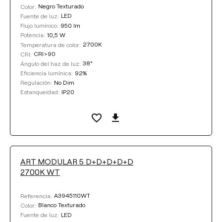
Negro Texturado
Color:
LED
Fuente de luz:
950 lm
Flujo lumínico:
10,5 W
Potencia:
2700K
Temperatura de color:
CRI>90
CRI:
38°
Ángulo del haz de luz:
92%
Eficiencia lumínica:
No Dim
Regulación:
IP20
Estanqueidad:
ART MODULAR 5 D+D+D+D+D
2700K WT
A3945110WT
Referencia:
Blanco Texturado
Color:
LED
Fuente de luz: