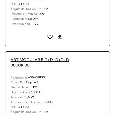
CRI>90
CRI:
38°
Ángulo del haz de luz:
92%
Eficiencia lumínica:
No Dim
Regulación:
IP20
Estanqueidad:
ART MODULAR 5 D+D+D+D+D
3000K BG
A3945111BG
Referencia:
Oro Cepillado
Color:
LED
Fuente de luz:
1050 lm
Flujo lumínico:
10,5 W
Potencia:
3000K
Temperatura de color:
CRI>90
CRI:
38°
Ángulo del haz de luz: