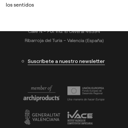
Tel.: +34 961 667 207
los sentidos
info@arkoslight.com
Calle N – Pol. Ind. El Oliveral 46394
Ribarroja del Turia – Valencia (España)
Suscríbete a nuestro newsletter