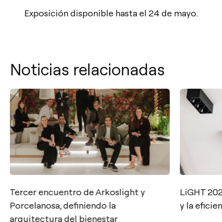
Exposición disponible hasta el 24 de mayo.
Noticias relacionadas
Tercer encuentro de Arkoslight y
LiGHT 2025
Contacto
Porcelanosa, definiendo la
y la eficie
arquitectura del bienestar
Tel.: +34 961 667 207