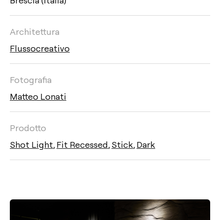
Architettura
Flussocreativo
Fotografia
Matteo Lonati
Prodotto
Shot Light
,
Fit Recessed
,
Stick
,
Dark