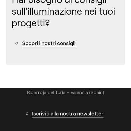
sull'illuminazione nei tuoi
progetti?
Contatto
Scopri i nostri consigli
Tel.: +34 961 667 207
+39 02 9475 0007
info@arkoslight.com
Calle N – Pol. Ind. El Oliveral 46394
Ribarroja del Turia – Valencia (Spain)
Iscriviti alla nostra newsletter