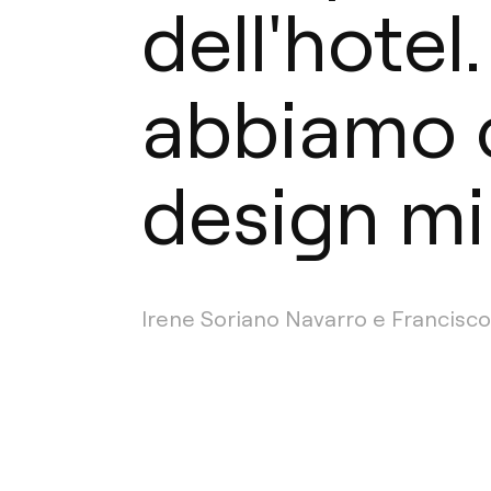
dell'hotel
abbiamo c
design min
Irene Soriano Navarro e Francisco 