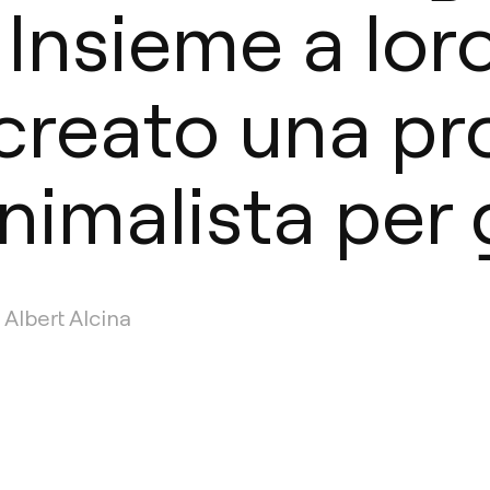
. Insieme a loro
reato una pr
imalista per g
Albert Alcina