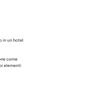
 in un hotel
pone come
uoi elementi