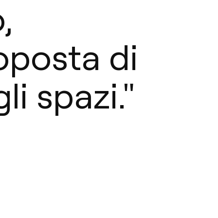
,
oposta di
li spazi."