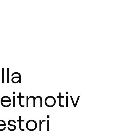
lla
leitmotiv
estori